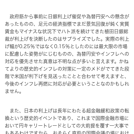
政府筋から事前に日銀利上げ催促や為替円安への懸念が
あったものの、足元の経済指標でまだ景気回復が鈍く実質
賃金もマイナスな状況下でハト派を続けてきた植田日銀総
裁が利上げを決断したのはサプライズでした。実際の利上
げ幅が0.25％ではなく0.15％としたのには最大限の市場
に配慮した姿勢がにじむものの、為替円安やインフレへの
対応を優先させた真意は不明な点が多いと言えます。かね
てよりの歴史的インフレの対策に一定のメドがでてきた段
階で米国が利下げを見送ったことと合わせて考えますと、
今後のインフレ再燃に対応が必要ということなのかもしれ
ません。
また、日本の利上げは長年にわたる超金融緩和政策の転
換という歴史的イベントであり、これまで国際金融市場に
おいて円キャリートレードとしての大前提を覆す一大事で
もあるわけですから、おそらく直前の国際会議の場におけ