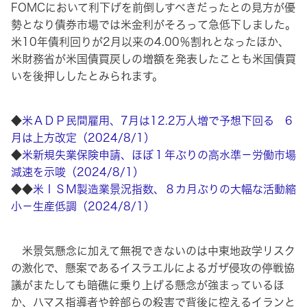
FOMCにおいて利下げを前倒しすべきだったとの見方が優
勢となり債券市場では米金利がそろって急低下しました。
米10年債利回りが2月以来の4.00％割れとなったほか、
米財務省が米国債買戻しの増額を発表したことも米国債買
いを後押ししたとみられます。
◆
米ＡＤＰ民間雇用、7月は12.2万人増で予想下回る 6
月は上方改定（2024/8/1）
◆
米新規失業保険申請、ほぼ１年ぶりの高水準－労働市場
減速を示唆（2024/8/1）
◆◆
米ＩＳＭ製造業景況指数、８カ月ぶりの大幅な活動縮
小－生産低調（2024/8/1）
米景気懸念に加えて無視できないのは中東地政学リスク
の激化で、懸案であるイスラエルによるガザ侵攻の停戦協
議がまたしても暗礁に乗り上げる懸念が強まっているほ
か、ハマス指導者や幹部らの殺害で背後に控えるイランと