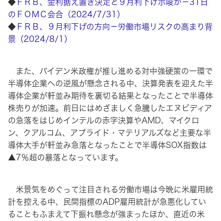
◆
ＦＲＢ、金利据え置き決定と９月利下げ示唆か－31日
のＦＯＭＣ会合（2024/7/31）
◆
ＦＲＢ、９月利下げの方向－労働市場リスクの高まり背
景（2024/8/1）
また、バイデン米政権が推し進める対中強硬策の一環で
半導体企業への逆風が懸念される中、決算発表を迎えた半
導体企業が軒並み期待を裏切る結果となったことで半導体
株売りが加速。前日にはめざましく急騰したエヌビディア
の急落をはじめインテルの赤字決算やAMD、マイクロ
ン、クアルコム、アプライド・マテリアルズなど主要な半
導体大手が軒並み急落となったことで半導体SOX指数は
▲7％超の暴落となっています。
米景気をめぐって注目される労働市場は今晩に米雇用統
計を控える中、民間指標のADP雇用統計が急悪化してい
ることもふまえて下振れ懸念が強まったほか、直近の米