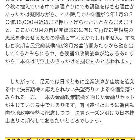
今秋に控えている中で無理やりにでも調整をはさむ理由が
あったかは疑問ながら、この時点での株価が今年1月のＳ
Ｑ値36,000円近辺まで押し下げられたことをふまえます
と、ここから9月の自民党総裁選に向けて再び選挙相場の
思惑を走らせるための準備と言えるかもしれません。すな
わち次期自民党総裁候補が8月お盆時期あたりから動き出
してくるとみられる中、各候補の政策論争が始まるあたり
から日本株は再浮上のきっかけを掴むものと思われます。
したがって、足元では日米ともに企業決算が佳境を迎え
る中で決算期待に応えられない失望売りによる株価急落と
みられる一方、日本の金融政策転換を通じた金融リセット
が生じている最中でもあります。前回述べたように為替動
向や地政学情勢に配慮しつつ、決算シーズン明けの日本株
出直りに期待しておきたいところでしょう。