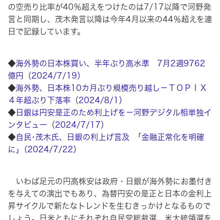
の空売り比率が40％超えをつけたのは7/17以降で河野発
言と同期し、茂木発言以降は今年4月以来の44％超えを連
日で記録しています。
◆
海外勢の日本株買い、半年ぶり高水準 7月2週9762
億円（2024/7/19）
◆
海外勢、日本株10カ月ぶり規模売り越し－ＴＯＰＩＸ
４年超ぶり下落率（2024/8/1）
◆
日銀は円安是正のため利上げを－河野デジタル相単独イ
ンタビュー（2024/7/17）
◆
自民･茂木氏、日銀の利上げ言及 ｢金融正常化を明確
に｣（2024/7/22）
いわば足元の円高株安は政府・日銀が海外勢にお墨付き
を与えての演出でもあり、為替円安の是正と日本の金利上
昇サイクルで新たなトレンドを生むきっかけとなるもので
しょう。日米ともにそれぞれ自民党総裁選、米大統領選を