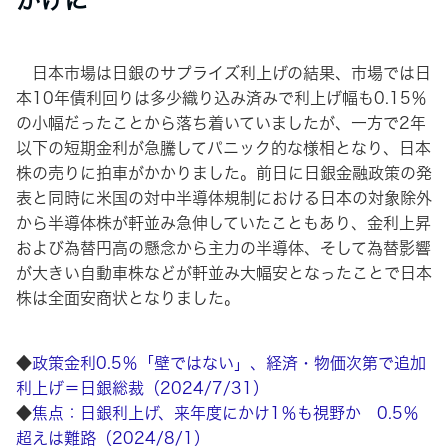
かけに
日本市場は日銀のサプライズ利上げの結果、市場では日
本10年債利回りは多少織り込み済みで利上げ幅も0.15％
の小幅だったことから落ち着いていましたが、一方で2年
以下の短期金利が急騰してパニック的な様相となり、日本
株の売りに拍車がかかりました。前日に日銀金融政策の発
表と同時に米国の対中半導体規制における日本の対象除外
から半導体株が軒並み急伸していたこともあり、金利上昇
および為替円高の懸念から主力の半導体、そして為替影響
が大きい自動車株などが軒並み大幅安となったことで日本
株は全面安商状となりました。
◆
政策金利0.5％「壁ではない」、経済・物価次第で追加
利上げ＝日銀総裁（2024/7/31）
◆
焦点：日銀利上げ、来年度にかけ1％も視野か 0.5％
超えは難路（2024/8/1）