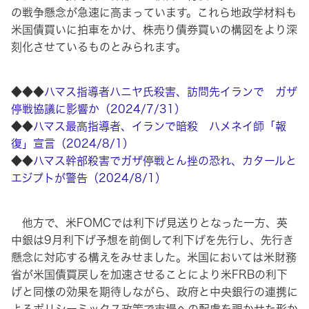
の戦争懸念が急速に高まっています。これら地政学材料も
米国債買いに拍車をかけ、株売り債券買いの構図をより深
刻化させているものとみられます。
◆◆◆
ハマス指導者ハニヤ氏殺害、訪問先イランで ガザ
停戦協議に影響か（2024/7/31）
◆◆
ハマス最高指導者、イランで暗殺 ハメネイ師「報
復」宣言（2024/8/1）
◆◆
ハマス幹部殺害でガザ停戦とん挫の恐れ、カタールと
エジプトが警告（2024/8/1）
他方で、米FOMCでは利下げ見送りとなった一方、英
中銀は9月利下げ予想を前倒して利下げを先行し、先行き
懸念に対応する構えをみせました。米国においては米財務
省が米国債買戻しを加速させることにより米FRBの利下
げと同様の効果を期待しながら、政府と中央銀行の連携に