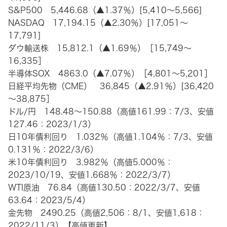
S&P500 5,446.68（▲1.37％）[5,410～5,566]
NASDAQ 17,194.15（▲2.30％）[17,051～
17,791]
ダウ輸送株 15,812.1（▲1.69％）［15,749～
16,335］
半導体SOX 4863.0（▲7.07％）［4,801～5,201］
日経平均先物（CME） 36,845（▲2.91％）[36,420
～38,875］
ドル/円 148.48～150.88（高値161.99：7/3、安値
127.46：2023/1/3）
日10年債利回り 1.032％（高値1.104％：7/3、安値
0.131％：2022/3/6）
米10年債利回り 3.982％（高値5.000％：
2023/10/19、安値1.668％：2022/3/7）
WTI原油 76.84（高値130.50：2022/3/7、安値
63.64：2023/5/4）
金先物 2490.25（高値2,506：8/1、安値1,618：
2022/11/3）【高値更新】