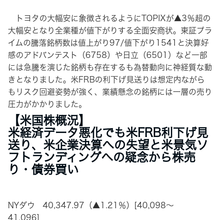
トヨタの大幅安に象徴されるようにTOPIXが▲3％超の
大幅安となり全業種が値下がりする全面安商状。東証プラ
イムの騰落銘柄数は値上がり97/値下がり1541と決算好
感のアドバンテスト（6758）や日立（6501）など一部
には急騰を演じた銘柄も存在するも為替動向に神経質な動
きとなりました。米FRBの利下げ見送りは想定内ながら
もリスク回避姿勢が強く、業績懸念の銘柄には一層の売り
圧力がかかりました。
【米国株概況】
米経済データ悪化でも米FRB利下げ見
送り、米企業決算への失望と米景気ソ
フトランディングへの疑念から株売
り・債券買い
NYダウ 40,347.97（▲1.21％）[40,098～
41,096]