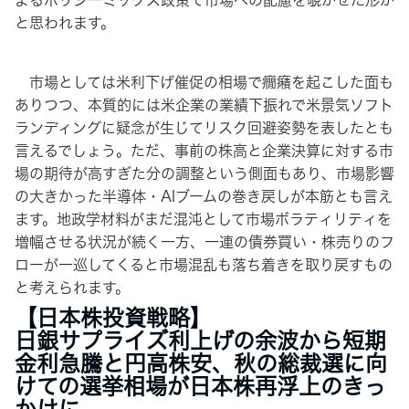
よるポリシーミックス政策で市場への配慮を覗かせた形か
と思われます。
市場としては米利下げ催促の相場で癇癪を起こした面も
ありつつ、本質的には米企業の業績下振れで米景気ソフト
ランディングに疑念が生じてリスク回避姿勢を表したとも
言えるでしょう。ただ、事前の株高と企業決算に対する市
場の期待が高すぎた分の調整という側面もあり、市場影響
の大きかった半導体・AIブームの巻き戻しが本筋とも言え
ます。地政学材料がまだ混沌として市場ボラティリティを
増幅させる状況が続く一方、一連の債券買い・株売りのフ
ローが一巡してくると市場混乱も落ち着きを取り戻すもの
と考えられます。
【日本株投資戦略】
日銀サプライズ利上げの余波から短期
金利急騰と円高株安、秋の総裁選に向
けての選挙相場が日本株再浮上のきっ