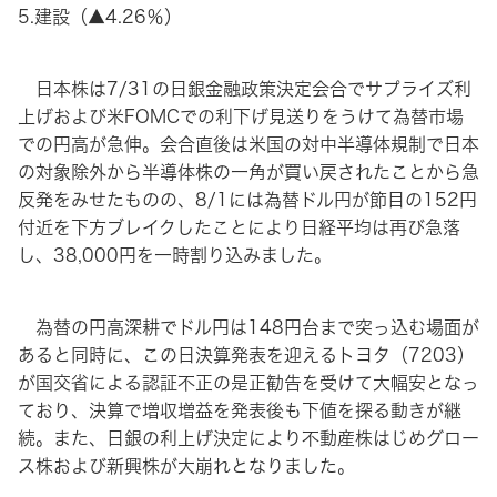
5.建設（▲4.26％）
日本株は7/31の日銀金融政策決定会合でサプライズ利
上げおよび米FOMCでの利下げ見送りをうけて為替市場
での円高が急伸。会合直後は米国の対中半導体規制で日本
の対象除外から半導体株の一角が買い戻されたことから急
反発をみせたものの、8/1には為替ドル円が節目の152円
付近を下方ブレイクしたことにより日経平均は再び急落
し、38,000円を一時割り込みました。
為替の円高深耕でドル円は148円台まで突っ込む場面が
あると同時に、この日決算発表を迎えるトヨタ（7203）
が国交省による認証不正の是正勧告を受けて大幅安となっ
ており、決算で増収増益を発表後も下値を探る動きが継
続。また、日銀の利上げ決定により不動産株はじめグロー
ス株および新興株が大崩れとなりました。