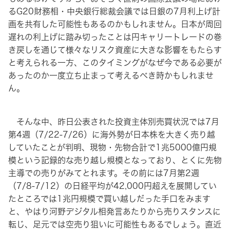
るG20財務相・中央銀行総裁会議では日銀の7月利上げ計
画を共有した可能性もあるのかもしれません。日本が周回
遅れの利上げに踏み切ったことは円キャリートレードの巻
き戻しを通じて様々なリスク資産に大きな影響をもたらす
と考えられる一方、このタイミングがなぜ今である必要が
あったのか一度立ち止まって考えるべき時かもしれませ
ん。
そんな中、昨日公表された投資主体別売買状況では7月
第4週（7/22-7/26）に海外勢が日本株を大きく売り越
していたことが判明、現物・先物合計で1兆5000億円規
模という記録的な売り越し規模となっており、とくに先物
主導での売りがみてとれます。その前には7月第2週
（7/8-7/12）の日経平均が42,000円超えを展開してい
たところでは1兆円規模で買い越しだった手口をみます
と、やはり河野デジタル相発言あたりから売りスタンスに
転じ、足元では空売り狙いに可能性もあるでしょう。直近