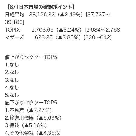
【8/1日本市場の確認ポイント】
日経平均 38,126.33（▲2.49％）[37,737～
39,188]
TOPIX 2,703.69（▲3.24％）[2,684～2,768]
マザーズ 623.25（▲3.85％）[620～642]
値上がりセクターTOP5
1.なし
2.なし
3.なし
4.なし
5.なし
値下がりセクターTOP5
1.不動産（▲7.27％）
2.輸送用機器（▲6.63％）
3.保険（▲5.16％）
4.その他金融（▲4.35%）