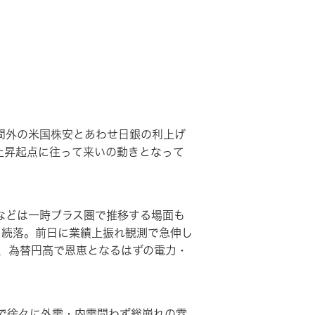
）
時間外の米国株安とあわせ日銀の利上げ
の上昇起点に往って来いの動きとなって
などは一時プラス圏で推移する場面も
り続落。前日に業績上振れ観測で急伸し
、為替円高で恩恵となるはずの電力・
で徐々に外需・内需問わず総崩れの雰