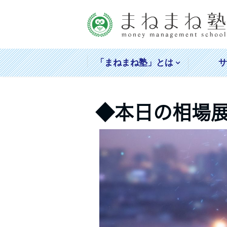
「まねまね塾」とは
◆本日の相場展望