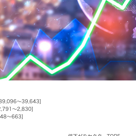
39,096～39,643]
,791～2,830]
648～663]