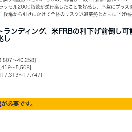
ラッセル2000指数が逆行高したことを好感し、序盤にプラス圏
、後場から引けにかけて全体のリスク退避姿勢とともに下げ幅
トランディング、米FRBの利下げ前倒し可
兆し
9,807～40,258]
5,419～5,508]
[17,313～17,747]
録
が必要です。