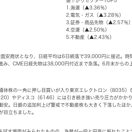
値下がりセクターTOP5
1.海運（▲3.36％）
2.電気・ガス（▲3.28％）
3.証券・商品先物（▲2.57％
4.空運（▲2.50％）
5.不動産（▲2.43％）
面安商状となり、日経平均は6日続落で39,000円に接近。
み、CME日経先物は38,000円付近まで急落。6月末から
体株の一角に押し目買いが入り東京エレクトロン（8035）
920）やディスコ（6146）には引き続き強い売り圧力がかか
動安。日銀の追加利上げ警戒で不動産株も大きく下落したほか
が目立ちました。
試す場面がみられたものの、為替が一段と円高に振れたこと