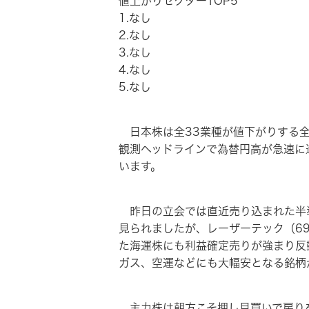
値上がりセクターTOP5
1.なし
2.なし
3.なし
4.なし
5.なし
日本株は全33業種が値下がりする全
観測ヘッドラインで為替円高が急速に進
います。
昨日の立会では直近売り込まれた半導
見られましたが、レーザーテック（6
た海運株にも利益確定売りが強まり反
ガス、空運などにも大幅安となる銘柄
主力株は朝方こそ押し目買いで戻りを