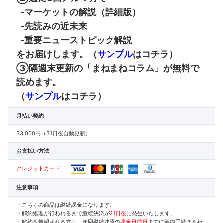
-マーケットの解説（詳細版）
-先読みの近未来
-重要ニューストピック解説
をお届けします。（
サンプル
はコチラ）
③隔週末更新の「まねまねコラム」が無料で
読めます。
（
サンプル
はコチラ）
月払い契約
33,000円（31日後自動更新）
お支払い方法
クレジットカード
注意事項
・こちらの商品は継続課金になります。
・解約処理が行われるまで継続決済が
31日後
に発生いたします。
・解約を希望される方は、次回継続決済の
課金日前日
までに解約手続きを行