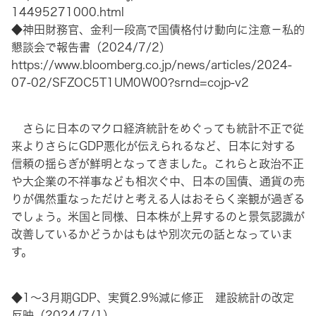
14495271000.html
◆神田財務官、金利一段高で国債格付け動向に注意－私的
懇談会で報告書（2024/7/2）
https://www.bloomberg.co.jp/news/articles/2024-
07-02/SFZOC5T1UM0W00?srnd=cojp-v2
さらに日本のマクロ経済統計をめぐっても統計不正で従
来よりさらにGDP悪化が伝えられるなど、日本に対する
信頼の揺らぎが鮮明となってきました。これらと政治不正
や大企業の不祥事なども相次ぐ中、日本の国債、通貨の売
りが偶然重なっただけと考える人はおそらく楽観が過ぎる
でしょう。米国と同様、日本株が上昇するのと景気認識が
改善しているかどうかはもはや別次元の話となっていま
す。
◆1〜3月期GDP、実質2.9%減に修正 建設統計の改定
反映（2024/7/1）