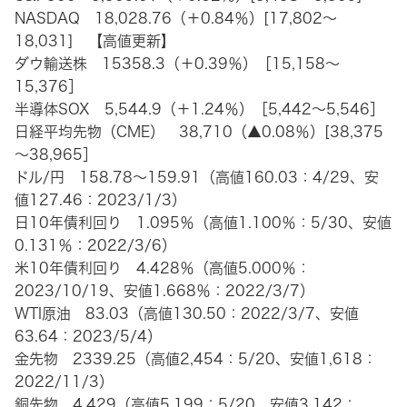
NASDAQ 18,028.76（＋0.84％）[17,802～
18,031] 【高値更新】
ダウ輸送株 15358.3（＋0.39％）［15,158～
15,376］
半導体SOX 5,544.9（＋1.24％）［5,442～5,546］
日経平均先物（CME） 38,710（▲0.08％）[38,375
～38,965］
ドル/円 158.78～159.91（高値160.03：4/29、安
値127.46：2023/1/3）
日10年債利回り 1.095％（高値1.100％：5/30、安値
0.131％：2022/3/6）
米10年債利回り 4.428％（高値5.000％：
2023/10/19、安値1.668％：2022/3/7）
WTI原油 83.03（高値130.50：2022/3/7、安値
63.64：2023/5/4）
金先物 2339.25（高値2,454：5/20、安値1,618：
2022/11/3）
銅先物 4.429（高値5.199：5/20、安値3.142：