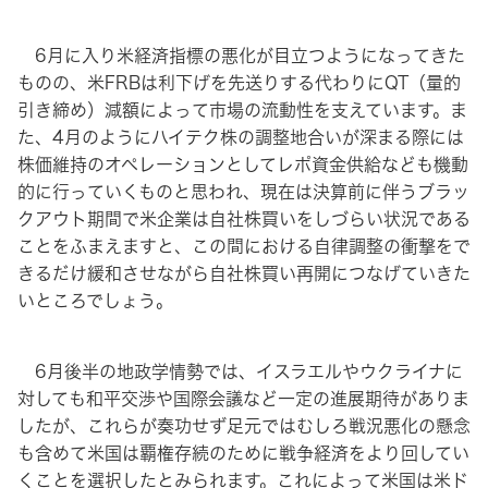
6月に入り米経済指標の悪化が目立つようになってきた
ものの、米FRBは利下げを先送りする代わりにQT（量的
引き締め）減額によって市場の流動性を支えています。ま
た、4月のようにハイテク株の調整地合いが深まる際には
株価維持のオペレーションとしてレポ資金供給なども機動
的に行っていくものと思われ、現在は決算前に伴うブラッ
クアウト期間で米企業は自社株買いをしづらい状況である
ことをふまえますと、この間における自律調整の衝撃をで
きるだけ緩和させながら自社株買い再開につなげていきた
いところでしょう。
6月後半の地政学情勢では、イスラエルやウクライナに
対しても和平交渉や国際会議など一定の進展期待がありま
したが、これらが奏功せず足元ではむしろ戦況悪化の懸念
も含めて米国は覇権存続のために戦争経済をより回してい
くことを選択したとみられます。これによって米国は米ド