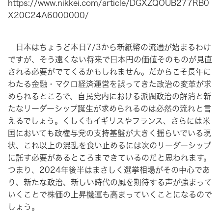
https://www.nikkei.com/article/DGXZQOUB277RB0
X20C24A6000000/
日本はちょうど本日7/3から新紙幣の流通が始まるわけ
ですが、そう遠くない将来で日本円の価値そのものが見直
される必要がでてくるかもしれません。だからこそ長年に
わたる金融・マクロ経済運営を誤ってきた政治の変革が求
められるところで、自民党内における派閥政治の解消と新
たなリーダーシップ誕生が求められるのは必然の流れと言
えるでしょう。くしくもイギリスやフランス、さらには米
国においても政権与党の支持基盤が大きく揺らいでいる現
状、これ以上の混乱を食い止めるには次のリーダーシップ
に託す必要があるところまできているのだと思われます。
つまり、2024年後半はまさしく選挙相場がその中心であ
り、新たな政治、新しい時代の風を期待する声が強まって
いくことで株価の上昇機運も高まっていくことになるので
しょう。