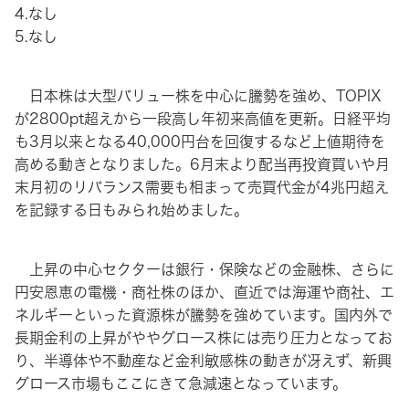
4.なし
5.なし
日本株は大型バリュー株を中心に騰勢を強め、TOPIX
が2800pt超えから一段高し年初来高値を更新。日経平均
も3月以来となる40,000円台を回復するなど上値期待を
高める動きとなりました。6月末より配当再投資買いや月
末月初のリバランス需要も相まって売買代金が4兆円超え
を記録する日もみられ始めました。
上昇の中心セクターは銀行・保険などの金融株、さらに
円安恩恵の電機・商社株のほか、直近では海運や商社、エ
ネルギーといった資源株が騰勢を強めています。国内外で
長期金利の上昇がややグロース株には売り圧力となってお
り、半導体や不動産など金利敏感株の動きが冴えず、新興
グロース市場もここにきて急減速となっています。