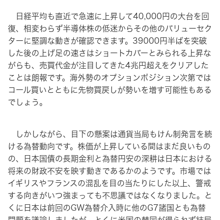
日経平均も直近で急速に上昇して40,000円の大台を回
復、相変わらず半導体株の低迷からその他のバリューセク
ターに堅調な動きが確認できます。39000円半ばを突破
した後の上げ足の速さはショートカバーとみられる上昇な
がらも、売買代金が注目してきた4兆円超えをクリアした
ことは朗報です。海外勢のオプションポジション次第では
コール買いとともに先物買戻しが勢いを増す可能性もある
でしょう。
しかしながら、目下の懸案は通貨当局もけん制発言を続
ける為替動向です。株価が上昇している間はまだ良いもの
の、日本国債の長期金利と為替円安の深耕は日本における
将来の財政不安を映す動きであるかのようです。市場では
イギリスやフランスの混乱を目の当たりにした以上、警戒
する向きがいつ強まっても不思議ではなくなりました。と
くに日本は前回のGW為替介入時に他のG7諸国とも為替