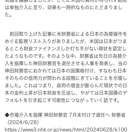
問題を議論しましたが、とくに米国の賛同が得られず結局
は単独介入に至り、効果も一時的なものにとどまりまし
た。
前回取り上げた記事に米財務省による日本の為替操作を
めぐる監視リスト入りがありましたが、米国は日本がつま
るところ財政ファイナンスしか打ち手がない現状を認定し
たようなものです。そのような中、財務省は先日の為替介
入を指揮した神田財務官を退任させる人事を発表し、当の
神田財務官におかれては日本の国債格付け、すなわち日本
そのものの信用力が問われる段階にきていることを示唆し
ました。これはつまり、政府の借金が膨らんだ現状での日
本の金利上昇が日本財政を圧迫し、やがては日本国債のデ
フォルトを引き起こす可能性につながっていく話です。
◆市場介入を指揮 神田財務官 7月末付けで退任へ 財務省
（2024/6/28）
https://www3.nhk.or.jp/news/html/20240628/k100