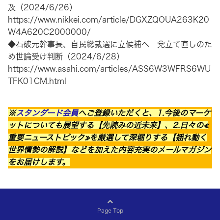
及（2024/6/26）
https://www.nikkei.com/article/DGXZQOUA263K20
W4A620C2000000/
◆石破元幹事長、自民総裁選に立候補へ 党立て直しのた
め世論受け判断（2024/6/28）
https://www.asahi.com/articles/ASS6W3WFRS6WU
TFK01CM.html
※
スタンダード会員
へご登録いただくと、1.今後のマーケ
ットについても展望する【先読みの近未来】、2.日々の≪
重要ニューストピック≫を厳選して深堀りする【揺れ動く
世界情勢の解説】などを加えた内容充実のメールマガジン
をお届けします。
Page Top