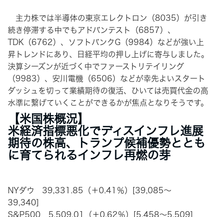
主力株では半導体の東京エレクトロン（8035）が引き
続き停滞する中でもアドバンテスト（6857）、
TDK（6762）、ソフトバンクG（9984）などが強い上
昇トレンドにあり、日経平均の押し上げに寄与しました。
決算シーズンが近づく中でファーストリテイリング
（9983）、安川電機（6506）などが幸先よいスタート
ダッシュを切って業績期待の復活、ひいては売買代金の高
水準に繋げていくことができるかが焦点となりそうです。
【米国株概況】
米経済指標悪化でディスインフレ進展
期待の株高、トランプ候補優勢ととも
に育てられるインフレ再燃の芽
NYダウ 39,331.85（＋0.41％）[39,085～
39,340]
S&P500 5,509.01（＋0.62％）[5,458～5,509]