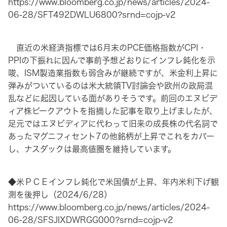
https://www.bloomberg.co.jp/news/articles/2024-
06-28/SFT492DWLU6800?srnd=cojp-v2
直近の米経済指標では6月末のPCE価格指数がCPI・
PPIの下振れに因んで事前予想どおりにインフレ鈍化を示
唆、ISM製造業指数も弱含みが継続ですが、米金利上昇に
弾みがついているのは米大統領TV討論会や欧州の政局混
乱などに起因している面がありそうです。前回のエヌビデ
ィア株ピークアウトを指摘した記事を取り上げましたが、
足元ではエヌビディアに代わって旧来の成長株の代名詞で
あったマグニフィセント7の他銘柄が上昇でこれをカバー
し、ナスダックは最高値圏を維持しています。
◆米ＰＣＥインフレ鈍化で米国債が上昇、年内米利下げ観
測を後押し（2024/6/28）
https://www.bloomberg.co.jp/news/articles/2024-
06-28/SFSJIXDWRGG000?srnd=cojp-v2