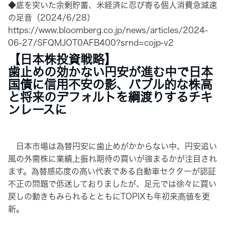
◆底を突いた余剰貯蓄、米経済に忍び寄る個人消費急減速
の足音（2024/6/28）
https://www.bloomberg.co.jp/news/articles/2024-
06-27/SFQMJOT0AFB400?srnd=cojp-v2
【日本株投資戦略】
歯止めの効かない円安が進む中で日本
国債に信用不安の影、バブル的な株高
と将来のデフォルトを綱渡りするチキ
ンレースに
日本市場は為替円安に歯止めがかからない中、円安追い
風の外需株に業績上振れ期待の買いが強まるかが注目され
ます。為替感応度の高い代表である自動車セクターが認証
不正の問題で低迷しておりましたが、足元では徐々に買い
戻しの動きもみられるとともにTOPIXも年初来高値を更
新。