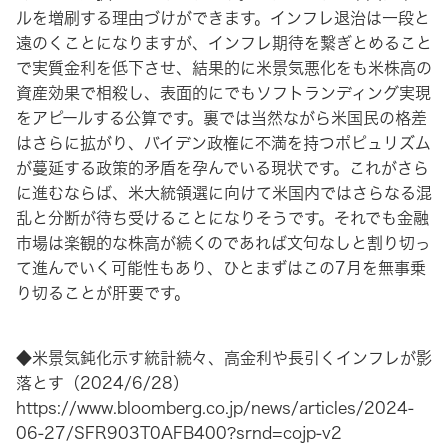
ルを増刷する理由づけができます。インフレ退治は一段と
遠のくことになりますが、インフレ期待を繋ぎとめること
で実質金利を低下させ、結果的に米景気悪化をも米株高の
資産効果で相殺し、表面的にでもソフトランディング実現
をアピールする公算です。裏では当然ながら米国民の格差
はさらに拡がり、バイデン政権に不満を持つポピュリズム
が蔓延する政策的矛盾を孕んでいる現状です。これがさら
に進むならば、米大統領選に向けて米国内ではさらなる混
乱と分断が待ち受けることになりそうです。それでも金融
市場は楽観的な株高が続くのであれば文句なしと割り切っ
て進んでいく可能性もあり、ひとまずはこの7月を無事乗
り切ることが肝要です。
◆米景気鈍化示す統計続々、高金利や長引くインフレが影
落とす（2024/6/28）
https://www.bloomberg.co.jp/news/articles/2024-
06-27/SFR903T0AFB400?srnd=cojp-v2