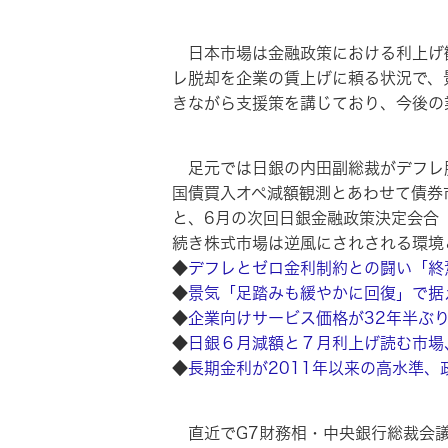
日本市場は金融政策における利上げ
レ脱却を企業の賃上げに頼る状況で、
きながら支援策を講じており、今後の
足元では日銀の内田副総裁がデフレ
国債買入オペ減額観測とあわせて債券
と、6月の次回日銀金融政策決定会合（
続き株式市場は逆風にされされる環境
◆
デフレとゼロ金利制約との闘い「終焉
◆
景気「足踏みも緩やかに回復」で据え
◆
企業向けサービス価格が32年半ぶり
◆
日銀６月減額と７月利上げ読む市場、
◆
長期金利が2011年以来の高水準、政
直近でG7財務相・中央銀行総裁会議