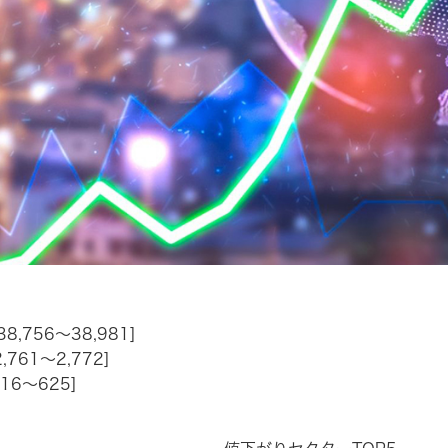
38,756～38,981]
,761～2,772]
616～625]