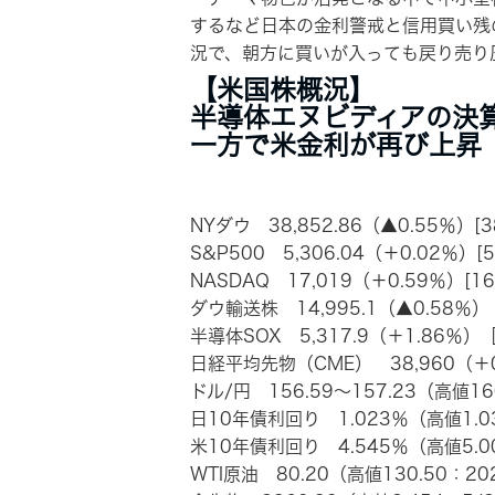
するなど日本の金利警戒と信用買い残
況で、朝方に買いが入っても戻り売り
【米国株概況】
半導体エヌビディアの決
一方で米金利が再び上昇
NYダウ 38,852.86（▲0.55％）[3
S&P500 5,306.04（＋0.02％）[
NASDAQ 17,019（＋0.59％）[1
ダウ輸送株 14,995.1（▲0.58％）［
半導体SOX 5,317.9（＋1.86％）
日経平均先物（CME） 38,960（＋0.
ドル/円 156.59～157.23（高値16
日10年債利回り 1.023％（高値1.0
米10年債利回り 4.545％（高値5.00
WTI原油 80.20（高値130.50：20