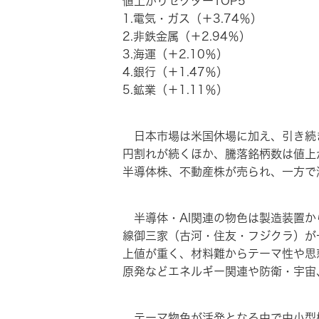
値上がりセクターTOP5
1.電気・ガス（＋3.74％）
2.非鉄金属（＋2.94％）
3.海運（＋2.10％）
4.銀行（＋1.47％）
5.鉱業（＋1.11％）
日本市場は米国休場に加え、引き続き
円割れが続くほか、騰落銘柄数は値上
半導体株、不動産株が売られ、一方で
半導体・AI関連の物色は製造装置か
線御三家（古河・住友・フジクラ）が
上値が重く、材料難からテーマ性や思
原発などエネルギー関連や防衛・宇宙
テーマ物色が活発となる中で中小型株