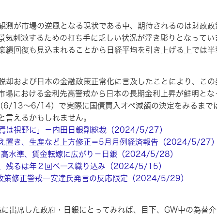
観測が市場の逆風となる現状である中、期待されるのは財政政
景気刺激するための打ち手に乏しい状況が浮き彫りとなってい
業績回復も見込まれることから日経平均を引き上げる上では半
脱却および日本の金融政策正常化に言及したことにより、この
市場における金利先高警戒から日本の長期金利上昇が鮮明とな
6/13～6/14）で実際に国債買入オペ減額の決定をみるま
と言えるかもしれません。
は視野に」－内田日銀副総裁（2024/5/27）
置き、生産など上方修正＝5月月例経済報告（2024/5/27
高水準、賃金転嫁に広がり－日銀（2024/5/28）
残るは年２回ペース織り込み（2024/5/15）
策修正警戒ー安達氏発言の反応限定（2024/5/29）
に出席した政府・日銀にとってみれば、目下、GW中の為替介