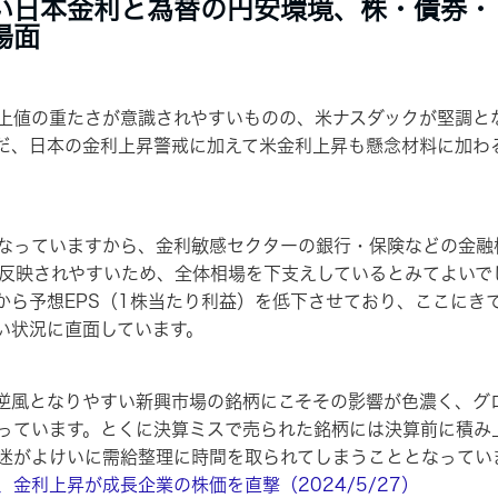
い日本金利と為替の円安環境、株・債券・
場面
値の重たさが意識されやすいものの、米ナスダックが堅調と
だ、日本の金利上昇警戒に加えて米金利上昇も懸念材料に加わ
っていますから、金利敏感セクターの銀行・保険などの金融
きく反映されやすいため、全体相場を下支えしているとみてよい
から予想EPS（1株当たり利益）を低下させており、ここにき
い状況に直面しています。
風となりやすい新興市場の銘柄にこそその影響が色濃く、グロ
っています。とくに決算ミスで売られた銘柄には決算前に積み
迷がよけいに需給整理に時間を取られてしまうこととなってい
金利上昇が成長企業の株価を直撃（2024/5/27）