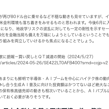
再び80ドル台に乗せるなど不穏な動きも見せていますが、イ
、米金利環境も落ち着きをみせるものと思われます。今後6月に
うになり、地政学リスクの波乱に対しても一定の耐性を示すセ
激化を金融当局も備えを万端にしようとしているということで
り組みを両立していけるかも焦点になることでしょう。
に朗報－買い戻しとＱＴ減速の開始（2024/5/27）
ws/articles/2024-05-26/SE422LT0AFB400?srnd=cojp-v2
まりにも鮮明で半導体・ＡＩブームを中心にハイテク株の動
争し合う生成ＡＩ普及に向けた投資額はかつてないほど絶大な
の保有株高値売却の動きも相次いでいることから、ＡＩバブル
いておく必要がありそうです。