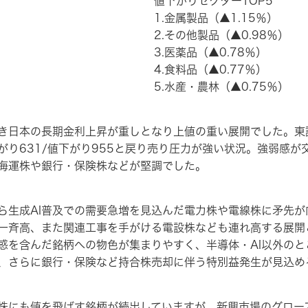
値下がりセクターTOP5
1.金属製品（▲1.15％）
2.その他製品（▲0.98％）
3.医薬品（▲0.78％）
4.食料品（▲0.77％）
5.水産・農林（▲0.75％）
日本の長期金利上昇が重しとなり上値の重い展開でした。東
がり631/値下がり955と戻り売り圧力が強い状況。強弱感が
海運株や銀行・保険株などが堅調でした。
ら生成AI普及での需要急増を見込んだ電力株や電線株に矛先が
一斉高、また関連工事を手がける電設株なども連れ高する展開
惑を含んだ銘柄への物色が集まりやすく、半導体・AI以外のと
、さらに銀行・保険など持合株売却に伴う特別益発生が見込め
にも値を飛ばす銘柄が続出していますが、新興市場のグロース2