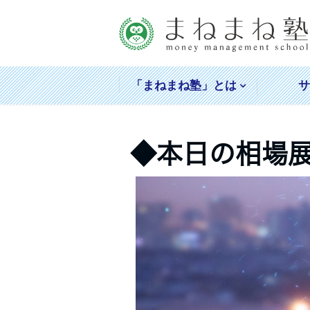
「まねまね塾」とは
◆本日の相場展望