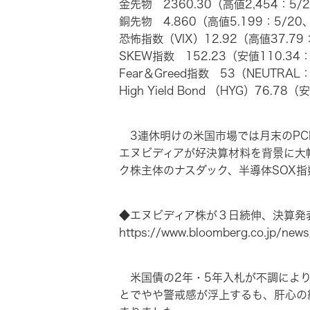
金先物 2360.30（高値2,454：5/2
銅先物 4.860（高値5.199：5/20、
恐怖指数（VIX）12.92（高値37.79：
SKEW指数 152.23（安値110.34：
Fear＆Greed指数 53（NEUTRA
High Yield Bond （HYG）76.78
3連休明けの米国市場では月末のPC
エヌビディアが好決算材料を背景に大
ク株主体のナスダック、半導体SOX
◆エヌビディア株が３日続伸、決算発表後
https://www.bloomberg.co.jp/ne
米国債の2年・5年入札が不調により
とでやや警戒感が浮上するも、肝心の経