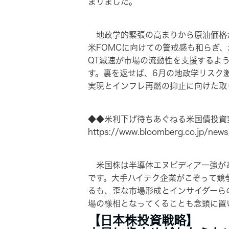
まりました。
地政学的緊張の高まりから原油価格が
米FOMCに向けての警戒感も和らぎ
QT減速が市場の流動性を支援するよ
す。裏を返せば、6月の地政学リスク
実現とインフレ再燃の抑止に向けた取
◆◆米利下げ待ちあぐねる米国債投資家
https://www.bloomberg.co.jp/ne
米国株は半導体エヌビディア一強があ
です。大手ハイテク企業がこぞって競
るも、歪な市場形成とインサイダーら
場の様相となってくることも念頭に置
【日本株投資戦略】