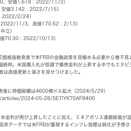
0、安値1,618：2022/11/3）
安値3.142：2022/7/15）
2022/2/24）
2022/11/3、高値170.52：2/13）
L：中立）
（安値70.30：2022/10/13）
E価格指数発表で米FRBの金融政策を見極める必要から様子見
幅続伸。米国債入札が低調で債券金利が上昇する中でもエヌビ
指数は高値更新と強さを見せつけました。
に時価総額は4600億ドル拡大（2024/5/29）
ws/articles/2024-05-28/SE7IYKT0AFB400
米金利が再び上昇したことに加え、ミネアポリス連銀総裁が追
済データでは米FRBが重視するインフレ指標は鈍化が予想されて