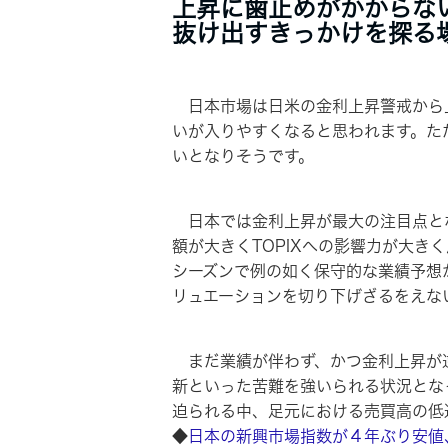
上昇に歯止めがかからな
抜け出すきっかけを探る
日本市場は日米の金利上昇警戒から上
いが入りやすくなると思われます。た
いとなりそうです。
日本では金利上昇が最大の注目点とな
額が大きくTOPIXへの影響力が大
シーズンで例の如く保守的な業績予想
リュエーションを切り下げざるをえな
まだ業績が伴わず、かつ金利上昇が逆
新といった苦難を強いられる状況とな
迫られる中、足元における売買高の低
◆
日本の新興市場指数が４年ぶり安値、