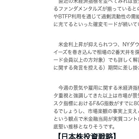
直近の米経済指標を並べてみれば景
るファンダメンタルズが揃っていると
やBTFP利用を通じて過剰流動性の
に充てるといった確変モードが続いて
米金利上昇が抑えられつつ、NYダウ
イーズを巻き込んで相場の2番天井を
ード会員以上の方対象）でも詳しく解
に関する発言を控える）期間に差し掛
今週の景気や雇用に関する米経済指標
タ重視と強調してきた以上は市場が景
スク指標におけるF&G指数がすでに
るでしょうし、市場楽観の事実上支え
という観点で米金融当局が実質コント
底堅い推移となりそうです。
【日本株投資戦略】