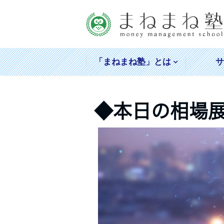
「まねまね塾」とは
◆本日の相場展望