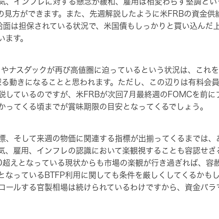
気、インフレに対する懸念が緩和、雇用は相変わらず堅調とい
の見方ができます。また、先週解説したように米FRBの資金供
需給面は担保されている状況で、米国債もしっかりと買い込んだ
います。
やナスダックが再び高値圏に迫っているという状況は、これを
探る動きになることと思われます。ただし、この辺りは有料会
説しているのですが、米FRBが次回7月最終週のFOMCを前
かってくる頃までが賞味期限の目安となってくるでしょう。
、そして来週の物価に関連する指標が出揃ってくるまでは、あ
気、雇用、インフレの認識において楽観視することも容認せざ
80超えとなっている現状からも市場の楽観が行き過ぎれば、容
となっているBTFP利用に関しても条件を厳しくしてくるかも
ロールする官製相場は続けられているわけですから、資金バラ