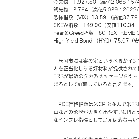
金先物 1,927.80（高値2,068：5/
銅先物 3.764（高値5.039：2022/
恐怖指数（VIX）13.59 （高値37.79
SKEW指数 149.96（安値110.34：
Fear＆Greed指数 80（EXTREM
High Yield Bond （HYG）75.07
米国市場は案の定というべきかインフ
とを正当化しうる好材料が提供されて
FRBが最近のタカ派メッセージを引
まるとして好感していると言えます。
PCE価格指数は米CPIと並んで米
車などの影響が大きく出やすいCPI
なインフレ指標として足元は落ち着い