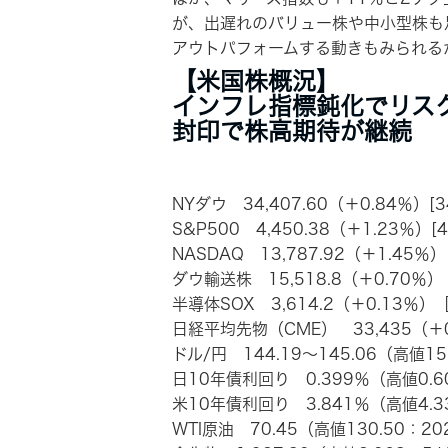
が、出遅れのバリュー株や中小型株も
アウトパフォームする動きもみられる
【米国株概況】
インフレ指標鈍化でリス
封印で株高期待が継続
NYダウ 34,407.60（＋0.84％）[34
S&P500 4,450.38（＋1.23％）[4
NASDAQ 13,787.92（＋1.45％）[
ダウ輸送株 15,518.8（＋0.70％）［
半導体SOX 3,614.2（＋0.13％）［
日経平均先物（CME） 33,435（＋0.7
ドル/円 144.19～145.06（高値15
日10年債利回り 0.399％（高値0.60
米10年債利回り 3.841％（高値4.33
WTI原油 70.45（高値130.50：20