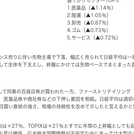
値下がりセクターTOP5
1.医薬品（▲1.14％）
2.陸運（▲1.05％）
3.卸売（▲0.87％）
4.ゴム（▲0.73％）
5.サービス（▲0.72％）
ス売りに伴い先物主導で下落、幅広く売られて日経平均は一時
して全体を下支えし、終盤にかけては先物ベースでまとまった
して同業の百貨店株が買われた一方、ファーストリテイリング（
医薬品株や商社株などの下押し要因を相殺。日経平均は週初の32
目買い意欲の強さ、相場の持続性を改めて示したと言えるかと
は＋27％、TOPIXは＋21％とすでに年間の上昇幅として
タ上昇は確保。引き続き国際情勢が不安定な中にあっては大型の