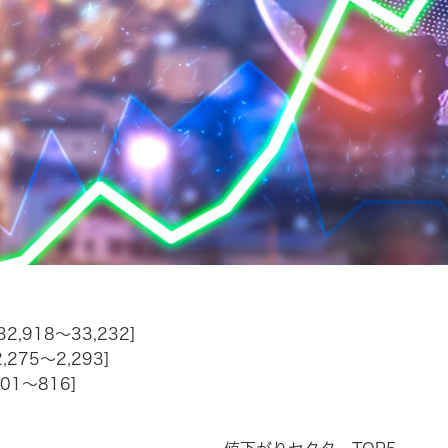
2,918～33,232]
275～2,293]
01～816]