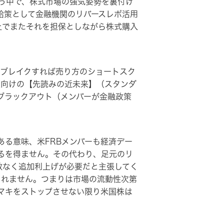
う中で、株式市場の強気姿勢を裏付け
給策として金融機関のリバースレポ活用
上でまたそれを担保としながら株式購入
ブレイクすれば売り方のショートスク
員向けの【先読みの近未来】（スタンダ
にブラックアウト（メンバーが金融政策
る意味、米FRBメンバーも経済デー
るを得ません。その代わり、足元のリ
赦なく追加利上げが必要だと主張してく
しれません。つまりは市場の流動性次第
マキをストップさせない限り米国株は