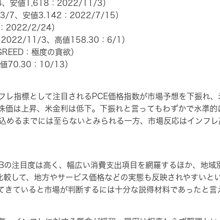
4、安値1,618：2022/11/3）
3/7、安値3.142：2022/7/15）
：2022/2/24）
2022/11/3、高値158.30：6/1）
E GREED：極度の貪欲）
（安値70.30：10/13）
レ指標として注目されるPCE価格指数が市場予想を下振れ、
株価は上昇、米金利は低下。下振れと言ってもわずかで水準的
っ込めるまでには至らないとみられる一方、市場反応はインフ
FRBの注目度は高く、幅広い消費支出項目を網羅するほか、地
と比較して、地方やサービス価格などの実態も反映されやすいと
てきていると市場が判断するには十分な説得材料であったと言