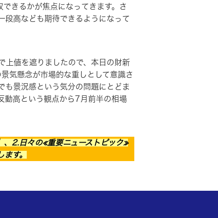
収できるかが焦点になってきます。さ
一段高なども期待できるようになって
で上値を遮りましたので、本日の財新
の景気懸念が市場的な重しとして意識さ
でも景況感という気分の問題にとどま
反動高という観点から7月前半の相場
、2.日々の≪重要ニューストピック≫
します。