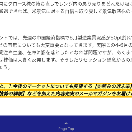
間にグロース株の持ち直しでレンジ内の戻り売りをどれだけ吸
通過できれば、米景気に対する自信も取り戻して景気敏感株の
トでは、先週の中国経済指標で6月製造業景況感が50pt割れ
などの有無についても大変重要となってきます。実際この4-6月
受注や生産、在庫に影を落としたとなれば問題ですが、あくま
ば株価は大きく反発します。そうしたリセッション懸念からの
ょう。
と、1.今後のマーケットについても展望する【先読みの近未来】
情勢の解説】などを加えた内容充実のメールマガジンをお届け
Page Top