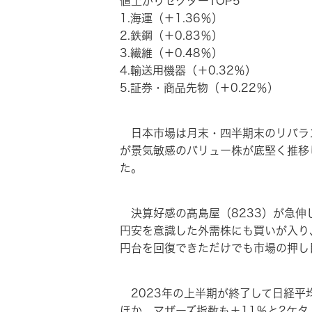
値上がりセクターTOP5
1.海運（＋1.36％）
2.鉄鋼（＋0.83％）
3.繊維（＋0.48％）
4.輸送用機器（＋0.32％）
5.証券・商品先物（＋0.22％）
日本市場は月末・四半期末のリバラン
が景気敏感のバリュー株が底堅く推移
た。
決算好感の髙島屋（8233）が急伸
円安を意識した外需株にも買いが入り、
円台を回復できただけでも市場の押し
2023年の上半期が終了して日経平均
ほか、マザーズ指数も＋11％と2ケ