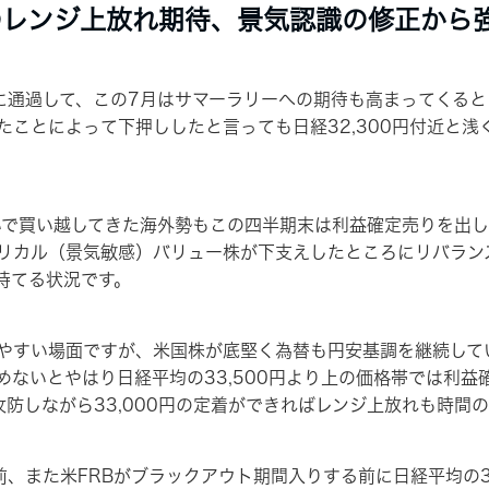
らのレンジ上放れ期待、景気認識の修正か
通過して、この7月はサマーラリーへの期待も高まってくると
たことによって下押ししたと言っても日経32,300円付近と
で買い越してきた海外勢もこの四半期末は利益確定売りを出し
リカル（景気敏感）バリュー株が下支えしたところにリバラン
持てる状況です。
やすい場面ですが、米国株が底堅く為替も円安基調を継続して
めないとやはり日経平均の33,500円より上の価格帯では利
防しながら33,000円の定着ができればレンジ上放れも時間
、また米FRBがブラックアウト期間入りする前に日経平均の34