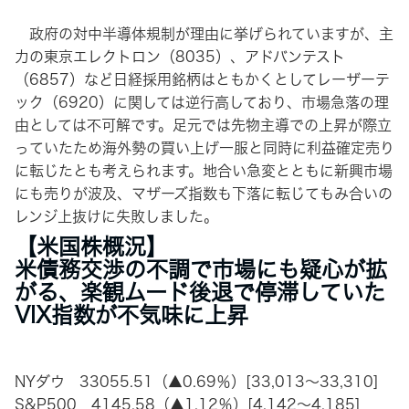
政府の対中半導体規制が理由に挙げられていますが、主
力の東京エレクトロン（8035）、アドバンテスト
（6857）など日経採用銘柄はともかくとしてレーザーテ
ック（6920）に関しては逆行高しており、市場急落の理
由としては不可解です。足元では先物主導での上昇が際立
っていたため海外勢の買い上げ一服と同時に利益確定売り
に転じたとも考えられます。地合い急変とともに新興市場
にも売りが波及、マザーズ指数も下落に転じてもみ合いの
レンジ上抜けに失敗しました。
【米国株概況】
米債務交渉の不調で市場にも疑心が拡
がる、楽観ムード後退で停滞していた
VIX指数が不気味に上昇
NYダウ 33055.51（▲0.69％）[33,013～33,310]
S&P500 4145.58（▲1.12％）[4,142～4,185]