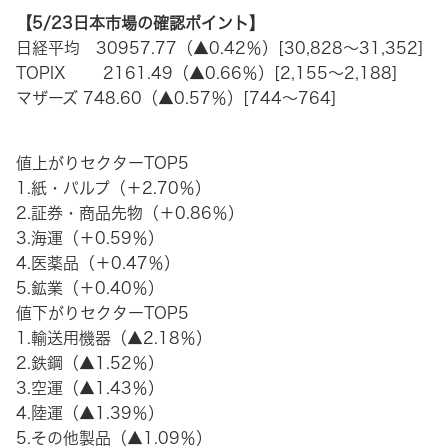
【5/23日本市場の確認ポイント】
日経平均 30957.77（▲0.42％）[30,828～31,352]
TOPIX 2161.49（▲0.66％）[2,155～2,188]
マザーズ 748.60（▲0.57％）[744～764]
値上がりセクターTOP5
1.紙・パルプ（＋2.70％）
2.証券・商品先物（＋0.86％）
3.海運（＋0.59％）
4.医薬品（＋0.47％）
5.鉱業（＋0.40％）
値下がりセクターTOP5
1.輸送用機器（▲2.18％）
2.鉄鋼（▲1.52％）
3.空運（▲1.43％）
4.陸運（▲1.39％）
5.その他製品（▲1.09％）