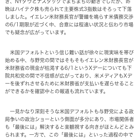
き、NYダウとナスダックでまちまちの動きでしたが、昨
晩はハイテク株も売られて主要株式3指数はそろって下落
しました。イエレン米財務長官が警鐘を鳴らす米債務交渉
の6/1期限が近づく中、合意には程遠い状況と伝わり市場
でも疑念が広がっています。
米国デフォルトという信じ難い話が徐々に現実味を帯び
始める中、与野党の間ではそもそもイエレン米財務長官が
米財務省の現金が枯渇する6/1というXデーについても下
院共和党の間で不信感が広がっており、米メディアもXデ
ーを後ずれさせるために米財務省が支払いを遅らせること
ができるかを確認中との報道も流れています。
一見かなり深刻そうな米国デフォルトも与野党による政
局争いの政治ショーという側面が多分にあり、市場関係者
も「最後には」解決すると楽観視する向きがほとんどとみ
られます。一方で、この「最後には」といった過程の中で