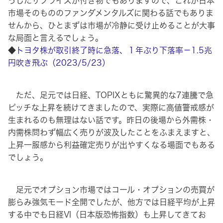
うしたサプライズが付き物でもありますので、これが日本
市場そのもののファンダメンタルズに関わる話でもありま
せんから、ひとまずは市場が冷静に受け止めることが大事
な局面と言えるでしょう。
◆
トヨタ株が取引終了時に急落、１年ぶり下落率－1.5兆
円吹き飛ぶ（2023/5/23）
ただ、足元では日経、TOPIXともに驚異的な7連騰で急
ピッチな上昇を続けてきましたので、実際に高値警戒感が
生まれるのも無理はない話です。昨日の後場から外需株・
内需株問わず幅広く売りが波及したことをふまえますと、
上昇一服感から利益確定売りが出やすくなる場面でもある
でしょう。
足元でオプション市場ではコール・オプションの売買が
膨らみ強気モード全開でしたが、他方では日経平均が上昇
する中でも日経VI（日本版恐怖指数）も上昇してきてお