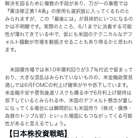
解決を図るために複数の手段があり、万が一の事態では
『憲法修正第14条』の使用も選択肢に入ってくるものと
みられますが、この「最後には」が具体的にいつになるの
かは不明瞭です。実際のところ、6/1までに決着する可能
性が薄れてきている中で、仮にも米国のテクニカルなデフ
ォルト騒動が市場を動揺させることもあり得るかと思われ
ます。
米国債市場では米10年債利回りが3.7％付近で留まって
おり、大きな混乱はみられていないものの、米金融政策見
通しでは6月FOMCの利上げ確率がやや低下しています。
米金融不安や景気後退リスクも燻る中で6月利上げ期待は
低下しているとみられる中、米国のデフォルト懸念が重し
になってくる場合には瞬間的にも米国売り（株式・債券・
為替のトリプル安）といった場面にもつながってくる可能
性があると言えるでしょう。
【日本株投資戦略】