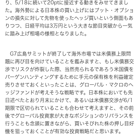
り、5/18に続いて20ptに接近する動きをみせてきまし
た。海外勢による日本株の買い上げにはプット・オプショ
ンの損失に対して先物を使ったヘッジ買いという側面もあ
りつつ、日経平均は3万円という大きな節目突破から一気
に踏み上げ相場の様相となりました。
G7広島サミットが終了して海外市場では米債務上限問
題に再び目を向けていることを鑑みますと、もし米債務交
渉でリスクが炸裂した際、当然売られるであろう米国債を
バーゲンハンティングするために手元の保有株を利益確定
売りさせておくといったことは、グローバル・マクロのヘ
ッジファンドが考えそうな戦略です。日本株においても先
日述べたとおり月末にかけて、あるいは米債務交渉が6/1
期限で区切られていることも合わせて考えますと、その前
後でグローバル投資家が大きなポジションのリバランスを
行うことも念頭に置きながら、買いそびれた株の押し目好
機を狙っておくことが有効な投資戦略だと思います。