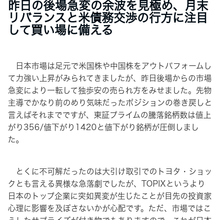
昨日の後場急変の余波を見極め、月末
リバランスと米債務交渉の行方に注目
して買い場に備える
日本市場は足元で米国株や中国株をアウトパフォームし
て力強い上昇がみられてきましたが、昨日後場からの市場
急変により一転して独歩安の売られ方をみせました。先物
主導でかなり前のめり気味だったポジションの巻き戻しと
言えばそれまでですが、東証プライムの騰落銘柄数は値上
がり356/値下がり1420と値下がり銘柄が圧倒しまし
た。
とくに不可解だったのは大引け取引でのトヨタ・ショッ
クとも言える異様な急落劇でしたが、TOPIXというより
日本のトップ企業に突如異変が生じたことが目先の投資家
心理に影響を及ぼさないかが心配です。ただ、市場ではこ