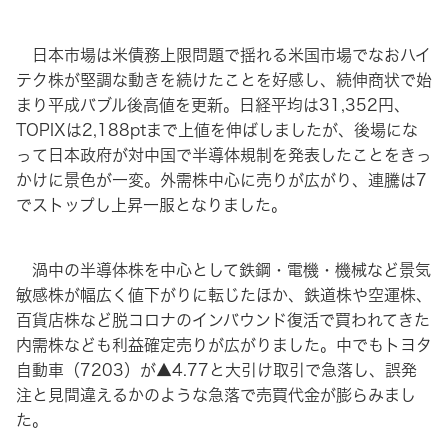
日本市場は米債務上限問題で揺れる米国市場でなおハイ
テク株が堅調な動きを続けたことを好感し、続伸商状で始
まり平成バブル後高値を更新。日経平均は31,352円、
TOPIXは2,188ptまで上値を伸ばしましたが、後場にな
って日本政府が対中国で半導体規制を発表したことをきっ
かけに景色が一変。外需株中心に売りが広がり、連騰は7
でストップし上昇一服となりました。
渦中の半導体株を中心として鉄鋼・電機・機械など景気
敏感株が幅広く値下がりに転じたほか、鉄道株や空運株、
百貨店株など脱コロナのインバウンド復活で買われてきた
内需株なども利益確定売りが広がりました。中でもトヨタ
自動車（7203）が▲4.77と大引け取引で急落し、誤発
注と見間違えるかのような急落で売買代金が膨らみまし
た。