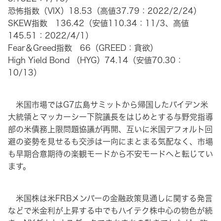
恐怖指数（VIX）18.53（高値37.79：2022/2/24）
SKEW指数 136.42（安値110.34：11/3、高値
145.51：2022/4/1）
Fear＆Greed指数 66（GREED：貪欲）
High Yield Bond （HYG）74.14（安値70.30：
10/13）
米国市場ではG7広島サミットから帰国したバイデン米
大統領とマッカーシー下院議長をはじめとする与野党指導
部の米債務上限問題協議が再開、互いに米国デフォルト回
避の姿勢を見せるも交渉は一向にまとまる気配なく、市場
も早期合意期待の楽観モードから不安モードへと転じてい
ます。
米国株は米FRBメンバーの金融政策見通しに関する発言
などで米金利が上昇する中でもハイテク株中心の物色が続