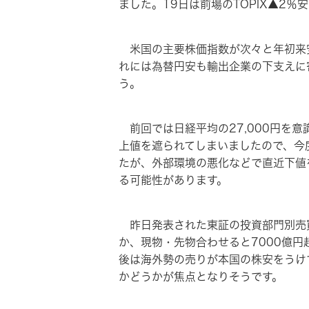
ました。19日は前場のTOPIX▲2
米国の主要株価指数が次々と年初来
れには為替円安も輸出企業の下支えに
う。
前回では日経平均の27,000円を
上値を遮られてしまいましたので、今
たが、外部環境の悪化などで直近下値
る可能性があります。
昨日発表された東証の投資部門別売買
か、現物・先物合わせると7000億
後は海外勢の売りが本国の株安をうけ
かどうかが焦点となりそうです。