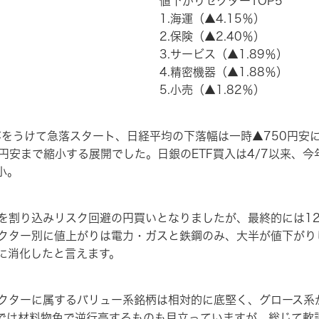
値下がりセクターTOP5
1.海運（▲4.15％）
2.保険（▲2.40％）
3.サービス（▲1.89％）
4.精密機器（▲1.88％）
5.小売（▲1.82％）
をうけて急落スタート、日経平均の下落幅は一時▲750円安に
円安まで縮小する展開でした。日銀のETF買入は4/7以来、今年
小。
を割り込みリスク回避の円買いとなりましたが、最終的には1
クター別に値上がりは電力・ガスと鉄鋼のみ、大半が値下がり
に消化したと言えます。
ターに属するバリュー系銘柄は相対的に底堅く、グロース系
では材料物色で逆行高するものも目立っていますが、総じて軟