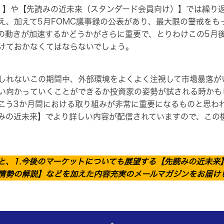
）】や【先読みの近未来（スタンダード会員向け）】では繰り
え、加えて5月FOMC議事録の公表があり、最大限の警戒をも
の動きが加速するかどうかがさらに重要で、とりわけこの5月後
けておかなくてはならないでしょう。
れないこの期間中、外部環境をよくよく注視して市場暴落が
い向かっていくことができるか投資家の姿勢が試される時かも
こう3か月間における取り組みが非常に重要になるものと思わ
みの近未来】でより詳しい内容が配信されていますので、この
と、1.今後のマーケットについても展望する【先読みの近未来】
情勢の解説】などを加えた内容充実のメールマガジンをお届け