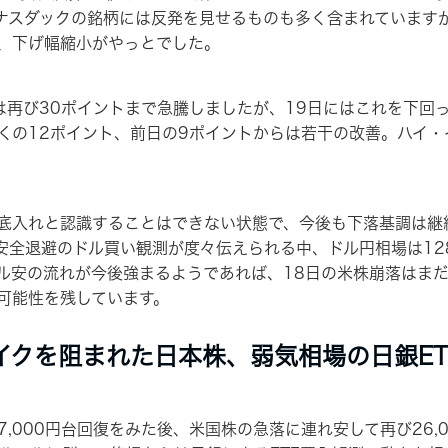
ナスダックの銘柄には反発を見せるものも多く含まれています
、下げ幅縮小がやっとでした。
は再び30ポイントまで急騰しましたが、19日にはこれを下回
下限近くの12ポイント、前日の9ポイントからは若干の改善。ハイ
入れと認識することはできない状態で、今後も下落基調は継
安全退避のドル買い観測が度々伝えられる中、ドル円相場は12
ル安の流れが今後強まるようであれば、18日の米株崩落はま
可能性を残しています。
イクを阻まれた日本株、弱気相場の日銀ET
,000円台回復をみた後、米国株の急落に連れ安して再び26,