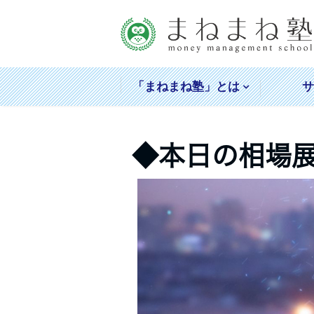
「まねまね塾」とは
◆本日の相場展望