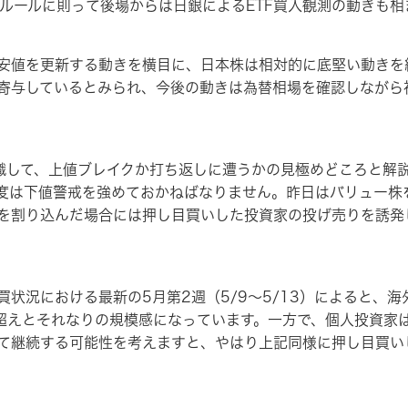
％安ルールに則って後場からは日銀によるETF買入観測の動きも
安値を更新する動きを横目に、日本株は相対的に底堅い動きを
寄与しているとみられ、今後の動きは為替相場を確認しながら
意識して、上値ブレイクか打ち返しに遭うかの見極めどころと解
度は下値警戒を強めておかねばなりません。昨日はバリュー株
を割り込んだ場合には押し目買いした投資家の投げ売りを誘発
状況における最新の5月第2週（5/9～5/13）によると、海
円超えとそれなりの規模感になっています。一方で、個人投資家
て継続する可能性を考えますと、やはり上記同様に押し目買い