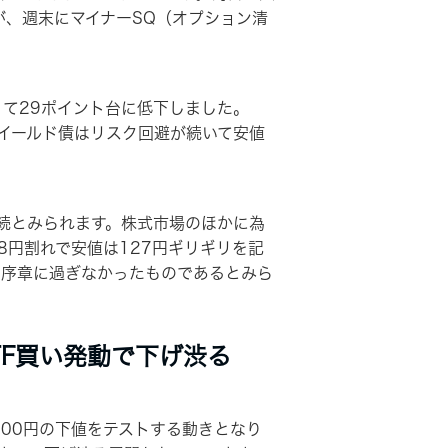
が、週末にマイナーSQ（オプション清
って29ポイント台に低下しました。
・イールド債はリスク回避が続いて安値
続とみられます。株式市場のほかに為
8円割れで安値は127円ギリギリを記
だ序章に過ぎなかったものであるとみら
F買い発動で下げ渋る
000円の下値をテストする動きとなり