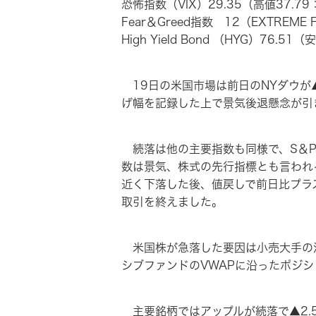
恐怖指数（VIX）29.35（高値37.79
Fear＆Greed指数 12（EXTREME
High Yield Bond （HYG）76.
19日の米国市場は前日のNYダウが
げ幅を記録した上で景気後退懸念が引
続落は他の主要指数も同様で、S＆P
数は景気、株式の先行指標とも言われ
近く下落した後、値戻しで前日比プラ
取引を終えました。
米国株が急落した要因は小売大手の決
シブファンドのVWAPに沿ったポジ
主要銘柄ではアップルが続落で▲2.