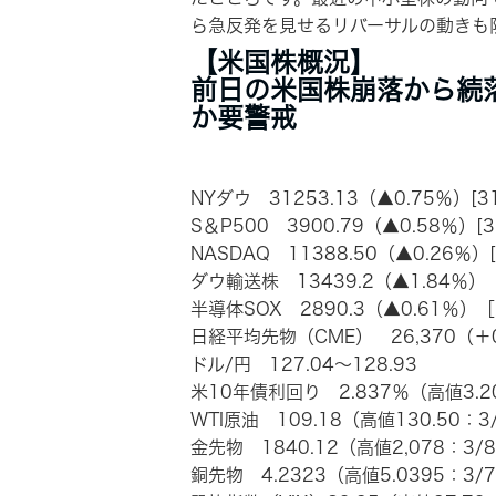
ら急反発を見せるリバーサルの動きも
【米国株概況】
前日の米国株崩落から続
か要警戒
NYダウ 31253.13（▲0.75％）[3
S＆P500 3900.79（▲0.58％）[
NASDAQ 11388.50（▲0.26％）[1
ダウ輸送株 13439.2（▲1.84％）
半導体SOX 2890.3（▲0.61％）［2
日経平均先物（CME） 26,370（＋0.0
ドル/円 127.04～128.93
米10年債利回り 2.837％（高値3.2
WTI原油 109.18（高値130.50：
金先物 1840.12（高値2,078：3/
銅先物 4.2323（高値5.0395：3/7