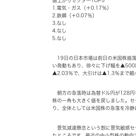
値上がりセクターTOP5
1.電気・ガス（＋0.17％）
2.鉄鋼（＋0.07％）
3.なし
4.なし
5.なし
19日の日本市場は前日の米国株崩落
い発動もあり、徐々に下げ幅を▲500
▲2.03％で、大引けは▲1.3％まで縮
朝方の急落時は為替ドル円が128円
株の一角も大きく値を戻しました。セ
り、全体としては米国株の急落を冷静
景気減速懸念という割に景気敏感セク
たところです。最近の中小型株の動向