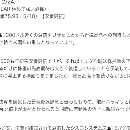
：2/24）
 FEAR:極めて強い恐怖）
51（安値75.93：5/18）【安値更新】
▲1200ドル近くの急落を見せたことから自律反発への期待も
き続き米国株の重しとなっています。
500も年初来安値更新ですが、それ以上にダウ輸送株指数の
るだけに株価の先高期待は大きく後退していることを示唆してい
スに浮上する場面もありましたが、終日乱高下を続けながら引け
算を嫌気した景気後退懸念と伝わるものの、依然ハッキリとは
ション縮小が粛々と行われると同時に流動性の低下も観測されて
5％安、決算が嫌気されて急落したシスコシステムズ▲13.7％