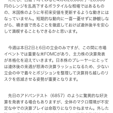
円のレンジを乱高下するボラタイルな相場ではあるもの
の、米国株のように年初来安値を更新するような動きには
なっていません。短期的な動向に一喜一憂せずに静観しな
がら、噴き値で売ることを徹底しておけば連休後半を安心
して満喫することもできるかと思います。
今週は本日2日と6日の立会のみですが、この間に市場
イベントでは重要な米FOMCがあり、主力株の決算発表
が本格化を迎えていきます。日本株のプレーヤーにとって
は連休後の来週が怒涛の決算ラッシュになるため、少ない
立会の中で着々とポジションを整理して決算持ち越しのリ
スクを低減させる姿勢が重要となります。
先日のアドバンテスト（6857）のように驚異的な好決
算を発表する場合もありますが、全体のマクロ環境が不安
定な中での決算プレイは命取りになりかねません。外した