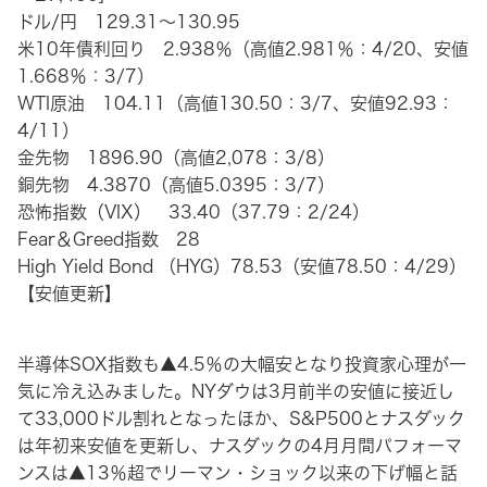
ドル/円 129.31～130.95
米10年債利回り 2.938％（高値2.981％：4/20、安値
1.668％：3/7）
WTI原油 104.11（高値130.50：3/7、安値92.93：
4/11）
金先物 1896.90（高値2,078：3/8）
銅先物 4.3870（高値5.0395：3/7）
恐怖指数（VIX） 33.40（37.79：2/24）
Fear＆Greed指数 28
High Yield Bond （HYG）78.53（安値78.50：4/29）
【安値更新】
半導体SOX指数も▲4.5％の大幅安となり投資家心理が一
気に冷え込みました。NYダウは3月前半の安値に接近し
て33,000ドル割れとなったほか、S&P500とナスダック
は年初来安値を更新し、ナスダックの4月月間パフォーマ
ンスは▲13％超でリーマン・ショック以来の下げ幅と話