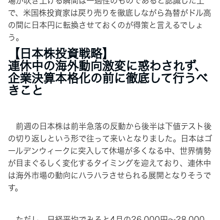
場が吹き上げる瞬間は一過性のものであると認識した上
で、米国株投資家は戻り売りを徹底しながら為替がドル高
の間に日本円に転換させておくのが得策と言えるでしょ
う。
【日本株投資戦略】
連休中の海外動向激変に惑わされず、
企業決算本格化の前に徹底して行うべ
きこと
前週の日本株は前半急落の反動から後半は下値テスト後
の切り返しという形で往って来いとなりました。日本はゴ
ールデンウィークに突入して休場が多くなる中、世界情勢
が目まぐるしく変化するタイミングを迎えており、連休中
は海外市場の動向にハラハラさせられる展開となりそうで
す。
ただし、日経平均でみると4月の26,000円～28,000