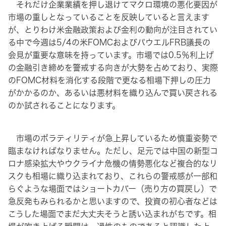
それだけ企業業績を押し退けてマクロ環境の悪化要因が
市場の重しとなっていることを反映していると言えます
が、とりわけ米金融政策および金利の動向が注目されてい
る中で今週は5/4の米FOMCおよびパウエルFRB議長の
会見が重要な意味を持っています。市場では0.5％利上げ
の金融引き締めを警戒する向きが大勢を占めており、実際
のFOMC材料を消化する段階で更なる相場下押しの圧力
がかかるのか、あるいは悪材料を織り込んで買い戻される
のか試されることになります。
市場のボラティリティが急上昇しているため慎重姿勢で
臨まなければなりません。ただし、足元では中国の新型コ
ロナ感染拡大やウクライナ危機の情勢悪化など複合的なリ
スクも相場に織り込まれており、これらの警戒感が一部和
らぐような場面ではショートカバー（売り方の買戻し）で
急反発もみられるかと思いますので、投資の初心者などは
こうした場面でまだ大丈夫そうと誘い込まれがちです。相