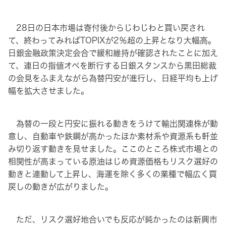
28日の日本市場は寄付後からじわじわと買い戻され
て、終わってみればTOPIXが2％超の上昇となり大幅高。
日銀金融政策決定会合で緩和維持が確認されたことに加え
て、連日の指値オペを断行する日銀スタンスから黒田総裁
の会見をふまえながら為替円安が進行し、日経平均も上げ
幅を拡大させました。
為替の一段と円安に振れる動きをうけて輸出関連株が動
意し、自動車や鉄鋼が高かったほか素材系や資源系も軒並
み切り返す動きを見せました。ここのところ株式市場との
相関性が高まっている原油はじめ資源価格もリスク選好の
動きと連動して上昇し、海運を除く多くの業種で幅広く買
戻しの動きが広がりました。
ただ、リスク選好地合いでも反応が鈍かったのは新興市