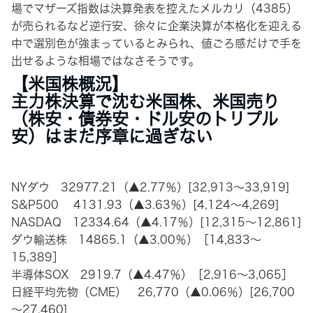
場でマザーズ指数は決算発表を控えたメルカリ（4385）
が売られるなど逆行安、徐々に企業決算が本格化を迎える
中で選別色が強まっているとみられ、値ごろ感だけで手を
出せるような相場ではなさそうです。
【米国株概況】
主力株決算で沈む米国株、米国売り
（株安・債券安・ドル安のトリプル
安）はまだ序章に過ぎない
NYダウ 32977.21（▲2.77％）[32,913～33,919]
S&P500 4131.93（▲3.63％）[4,124～4,269]
NASDAQ 12334.64（▲4.17％）[12,315～12,861]
ダウ輸送株 14865.1（▲3.00％）［14,833～
15,389］
半導体SOX 2919.7（▲4.47％）［2,916～3,065］
日経平均先物（CME） 26,770（▲0.06％）[26,700
～27,460]