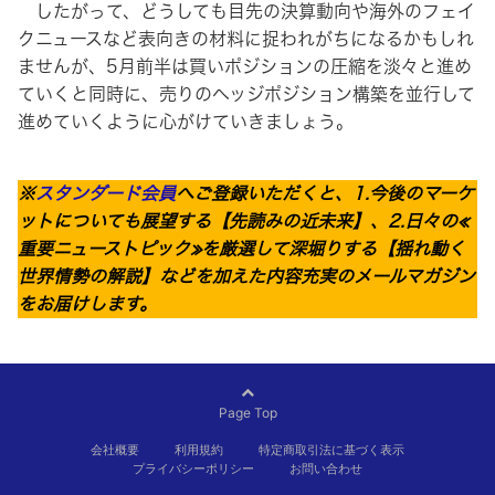
したがって、どうしても目先の決算動向や海外のフェイ
クニュースなど表向きの材料に捉われがちになるかもしれ
ませんが、5月前半は買いポジションの圧縮を淡々と進め
ていくと同時に、売りのヘッジポジション構築を並行して
進めていくように心がけていきましょう。
※
スタンダード会員
へご登録いただくと、1.今後のマーケ
ットについても展望する【先読みの近未来】、2.日々の≪
重要ニューストピック≫を厳選して深堀りする【揺れ動く
世界情勢の解説】などを加えた内容充実のメールマガジン
をお届けします。
Page Top
会社概要
利用規約
特定商取引法に基づく表示
プライバシーポリシー
お問い合わせ