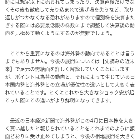
時には想定以上に売られてしまったり、決算直後だけでな
くその後も徹底して売り込まれて逃げ場を失うなど、取り
返しがつかなくなる恐れがありますので個別株を決算また
ぎする際には必要最低限の株数にまで調整して決算後の動
向を見極めて動くようにするのが無難でしょう。
ここから重要になるのは海外勢の動向であることは言う
までもありません。今後の展開については【先読みの近未
来】で足元の需給面を詳しく解説していくことにします
が、ポイントは為替の動向と、それによって生じている日
本国内勢と海外勢との立場が優位性の違いとして大きく表
れていることです。とくにこれから大きなショック安が起
こった際にこの違いがより鮮明になってきます。
最近の日本経済新聞で海外勢がこの4月に日本株を大き
く買い越したと報じられていることをこれまでのように額
面どおりに受け止めてしまうと、今後の相場展開を大きく