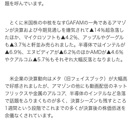
題を呼んでいます。
とくに米国株の中核をなすGAFAMの一角であるアマゾ
ンが決算および今期見通しを嫌気されて▲14％超急落し
たほか、マイクロソフトも▲4.2％、アップルやグーグル
も▲3.7％と軒並み売られました。半導体ではインテルが
▲6.9％、エヌビディアが▲6.2％のほかAMDが▲4.6％
やクアルコム▲5.7％もそれぞれ大幅反落となりました。
米企業の決算動向はメタ（旧フェイスブック）が大幅高
で好感されましたが、アマゾンの他にも動画配信のネット
フリックスや金属のアルコア、半導体のインテルなど急落
で話題をふりまくものが多く、決算シーズンも残すところ
1週間という段階でこれまでの多くが決算後の株価低迷を
余儀なくされています。