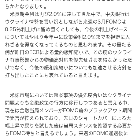
らかとなりました。
米長期金利は再び2.0％に達してきた中で、中央銀行は
ウクライナ情勢を言い訳としながら来週の3月FOMCは
0.25％利上げに留め置くとしても、今後の利上げペース
についてはやはり今年中に政策金利2.0％までを視野に入
れざるを得なくなってくるものと思われます。その最たる
例が昨日のECBによる量的緩和縮小で、この度のウクライ
ナ有事影響からの物価高対応を優先せざるを得なかっただ
けでなく、今後の緩和策縮小についても加速させる方針を
打ち出したことにも表れていると言えます。
米株市場においては懸案事項の優先度合いはウクライナ
問題よりも金融政策の行方に移行しつつあると言える中、
現在は金融当局メンバーがFOMC前のブラックアウト期間
で発言が控えられており、先日のショートカバーによる大
幅上昇で戻りを試した後は当局スタンスを確認する必要か
らFOMC待ちと言えるでしょう。来週のFOMC通過後に