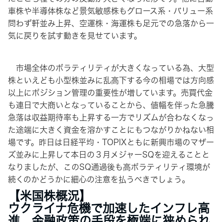
車株や半導体株など景気敏感株もグロース系・バリュー系
問わず軒並み上昇、空運株・海運株も足元での急落から一
気に戻りを試す動きを見せています。
市場全体のボラティリティが大きくなっている為、大型
株といえども小型株並みに乱高下する今の相場では方向感
以上にポジション管理の重要性が増しています。売買代金
も連日で大商いとなっていることから、値幅を伴った急騰
急落は収益期待率も上昇する一方でリズムが合わなくなっ
た途端に大きく資金を溶かすことにもつながりかねない相
場です。昨日は日経平均・TOPIXともに新興市場のマザー
ズ並みに上昇して本日の３月メジャーSQを迎えることと
なりましたが、このSQ通過後も高ボラティリティ環境が
続くのかどうかに細心の注意を払うべきでしょう。
【米国株概況】
ウクライナ危機で加速したインフレ高
進、金融政策の手段を極端に狭められ