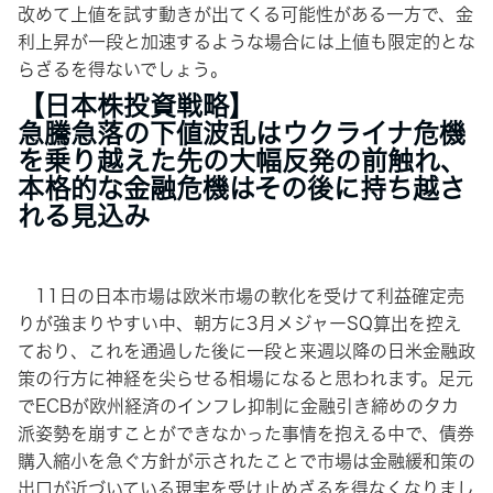
改めて上値を試す動きが出てくる可能性がある一方で、金
利上昇が一段と加速するような場合には上値も限定的とな
らざるを得ないでしょう。
【日本株投資戦略】
急騰急落の下値波乱はウクライナ危機
を乗り越えた先の大幅反発の前触れ、
本格的な金融危機はその後に持ち越さ
れる見込み
11日の日本市場は欧米市場の軟化を受けて利益確定売
りが強まりやすい中、朝方に3月メジャーSQ算出を控え
ており、これを通過した後に一段と来週以降の日米金融政
策の行方に神経を尖らせる相場になると思われます。足元
でECBが欧州経済のインフレ抑制に金融引き締めのタカ
派姿勢を崩すことができなかった事情を抱える中で、債券
購入縮小を急ぐ方針が示されたことで市場は金融緩和策の
出口が近づいている現実を受け止めざるを得なくなりまし