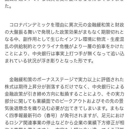
た。
コロナパンデミックを理由に異次元の金融緩和策と財政
の大盤振る舞いで発現した政策効果がまもなく期限切れと
なる中、副作用として生じたインフレ環境に物流・生産混
乱の供給制約とウクライナ危機がより一層の拍車をかけた
ことにより、中央銀行は事実上打つ手が無くなって追い込
まれている状況が浮き彫りとなった形です。
金融緩和策のボーナスステージで実力以上に評価された
株式は期待上昇分が剥落するだけでなく、中央銀行による
金融政策が引き締め方向に転換することにより、その実力
部分に関しても業績面でのピークアウトおよびその先の景
気後退懸念を織り込む必要が出てきてしまいます。まもな
く四季報最新刊の（春号）が発刊されますが、足元におけ
るロシア関連事業の停止などから企業の業績下方修正が相