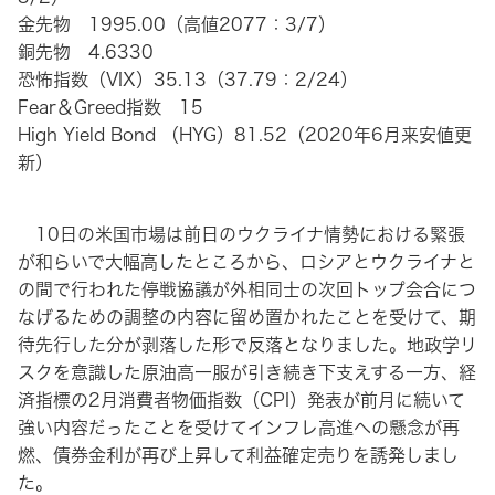
金先物 1995.00（高値2077：3/7）
銅先物 4.6330
恐怖指数（VIX）35.13（37.79：2/24）
Fear＆Greed指数 15
High Yield Bond （HYG）81.52（2020年6月来安値更
新）
10日の米国市場は前日のウクライナ情勢における緊張
が和らいで大幅高したところから、ロシアとウクライナと
の間で行われた停戦協議が外相同士の次回トップ会合につ
なげるための調整の内容に留め置かれたことを受けて、期
待先行した分が剥落した形で反落となりました。地政学リ
スクを意識した原油高一服が引き続き下支えする一方、経
済指標の2月消費者物価指数（CPI）発表が前月に続いて
強い内容だったことを受けてインフレ高進への懸念が再
燃、債券金利が再び上昇して利益確定売りを誘発しまし
た。