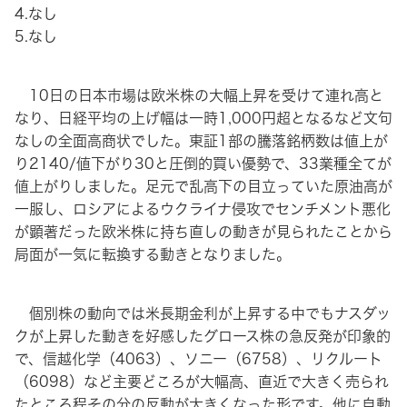
4.なし
5.なし
10日の日本市場は欧米株の大幅上昇を受けて連れ高と
なり、日経平均の上げ幅は一時1,000円超となるなど文句
なしの全面高商状でした。東証1部の騰落銘柄数は値上が
り2140/値下がり30と圧倒的買い優勢で、33業種全てが
値上がりしました。足元で乱高下の目立っていた原油高が
一服し、ロシアによるウクライナ侵攻でセンチメント悪化
が顕著だった欧米株に持ち直しの動きが見られたことから
局面が一気に転換する動きとなりました。
個別株の動向では米長期金利が上昇する中でもナスダッ
クが上昇した動きを好感したグロース株の急反発が印象的
で、信越化学（4063）、ソニー（6758）、リクルート
（6098）など主要どころが大幅高、直近で大きく売られ
たところ程その分の反動が大きくなった形です。他に自動