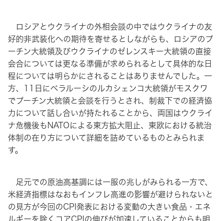
ロシアとウクライナの外相会談の中ではウクライナの友
好的非武装化への期待を寄せるとしながらも、ロシアのプ
ーチン大統領及びウクライナのゼレンスキー大統領の直接
会合については更なる準備が求められるとして具体的な日
程については明らかにされることはありませんでした。一
方、11日にベラルーシのルカシェンコ大統領がモスクワ
でプーチン大統領と会談を行うとされ、制裁下での経済協
力について話し合いが持たれることから、両国はウクライ
ナ危機後もNATOによる東方拡大阻止、東欧における統治
体制の在り方について詳細を詰めているものとみられま
す。
足元での原油高基調には一服の兆しがみられる一方で、
米経済指標はなおもインフレ高進の影響が避けられないと
の見方が今回のCPI発表における変動の大きい食品・エネ
ルギーを除くコアCPIの伸びが加速していることからも明