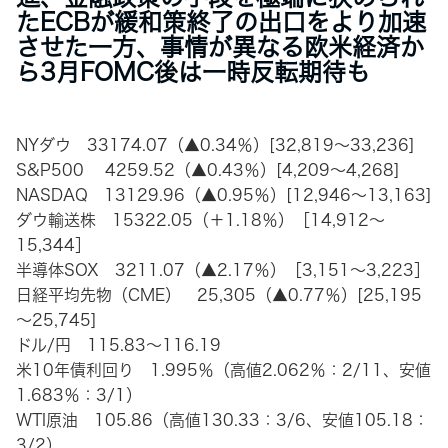
たECBが緩和策終了の出口をより加速
させた一方、事情が異なる欧米経済か
ら3月FOMC後は一時反転期待も
NYダウ 33174.07（▲0.34％）[32,819～33,236]
S&P500 4259.52（▲0.43％）[4,209～4,268]
NASDAQ 13129.96（▲0.95％）[12,946～13,163]
ダウ輸送株 15322.05（＋1.18％）［14,912～
15,344］
半導体SOX 3211.07（▲2.17％）［3,151～3,223］
日経平均先物（CME） 25,305（▲0.77％）[25,195
～25,745]
ドル/円 115.83～116.19
米10年債利回り 1.995％（高値2.062％：2/11、安値
1.683％：3/1）
WTI原油 105.86（高値130.33：3/6、安値105.18：
3/2）