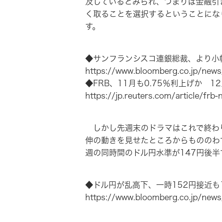
及しているとみられ、つまりは金融引
く取ることを選択するということにな
す。
◆サンフランシスコ連銀総裁、より小幅
https://www.bloomberg.co.jp/ne
◆FRB、11月も0.75％利上げか 1
https://jp.reuters.com/article/f
しかし先週末のドラマはこれで終わり
伸の動きを見せたところからもののわ
週の同時間のドル円水準が147円後
◆ドル円が乱高下、一時152円接近も1
https://www.bloomberg.co.jp/ne