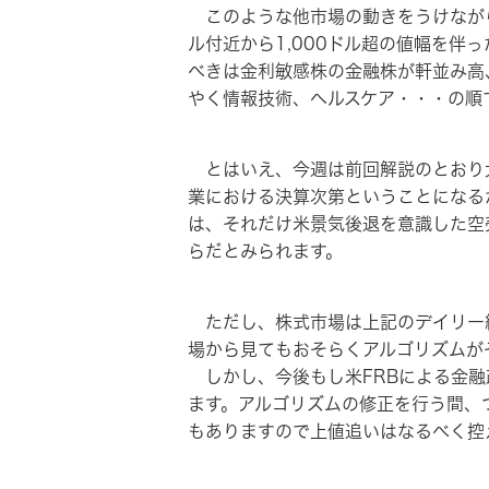
このような他市場の動きをうけながら米
ル付近から1,000ドル超の値幅を
べきは金利敏感株の金融株が軒並み高
やく情報技術、ヘルスケア・・・の順
とはいえ、今週は前回解説のとおり大
業における決算次第ということになる
は、それだけ米景気後退を意識した空
らだとみられます。
ただし、株式市場は上記のデイリー総
場から見てもおそらくアルゴリズムが
しかし、今後もし米FRBによる金融
ます。アルゴリズムの修正を行う間、
もありますので上値追いはなるべく控