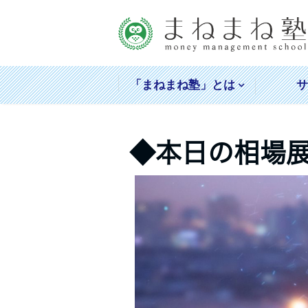
「まねまね塾」とは
◆本日の相場展望