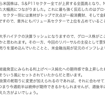
国株は、S＆P11セクター全てが上昇する全面高となり、NY
伴った大幅高につながりました。これに最も強く反応したのはグ
、セクター別には素材がトップで次点が一般消費財、そして金
ですので、意外にもバリュー系セクターで上位を占めているこ
手ハイテクの決算ラッシュになりますので、グロース株がこ
かと思われます。その一方、今回のリバーサルの主役として景
売りを溜め込んでいたことと、米金融当局が足元のインフレよ
裁発言にみられる利上げペース鈍化への期待感で急上昇した
そういう風にセットされていたからだと思います。
政策の舵取りに変更が加えられるのであれば、それに合わせて
つまり今週前半は続伸が期待できるかもしれませんが、週後半
えた方がよいでしょう。