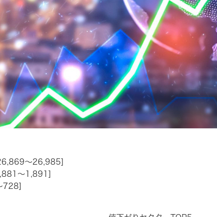
,869～26,985]
881～1,891]
728]