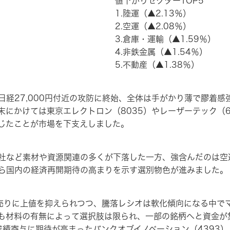
値下がりセクターTOP5
1.陸運（▲2.13％）
2.空運（▲2.08％）
3.倉庫・運輸（▲1.59％）
4.非鉄金属（▲1.54％）
5.不動産（▲1.38％）
経27,000円付近の攻防に終始、全体は手がかり薄で膠着感
末にかけては東京エレクトロン（8035）やレーザーテック（6
じたことが市場を下支えしました。
社など素材や資源関連の多くが下落した一方、強含んだのは空
ら国内の経済再開期待の高まりを示す選別物色が進みました。
り売りに上値を抑えられつつ、騰落レシオは軟化傾向になる中で
も材料の有無によって選択肢は限られ、一部の銘柄へと資金が
績寄与に期待が高まったバンクオブイノベーション（4393）、『