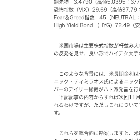
銅先物 3.4790（高値5.0395：3/7
恐怖指数（VIX）29.69（高値37.79
Fear＆Greed指数 45（NEUTRA
High Yield Bond （HYG）72.49
米国市場は主要株式指数が軒並み大幅反
の反発を見せ、良い形でハイテク大手
このような背景には、米長期金利は一時
ニック・ティミラオス氏によるニック砲
バーのデイリー総裁がハト派発言を行
下記記事の内容からすれば次回11月米
れるわけですが、ただしこれについて
す。
これらを総合的に勘案しますと、米政