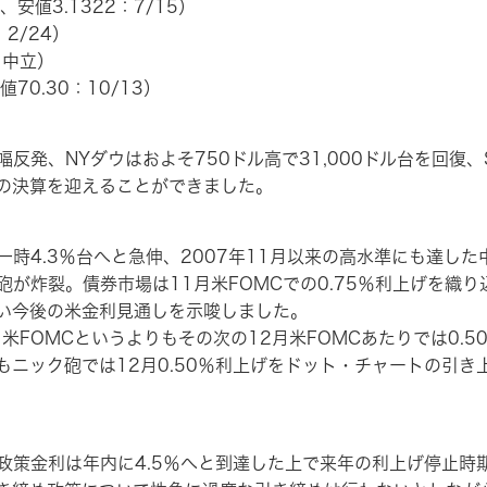
、安値3.1322：7/15）
：2/24）
L：中立）
（安値70.30：10/13）
発、NYダウはおよそ750ドル高で31,000ドル台を回復、
の決算を迎えることができました。
4.3％台へと急伸、2007年11月以来の高水準にも達した
が炸裂。債券市場は11月米FOMCでの0.75％利上げを織り
い今後の米金利見通しを示唆しました。
FOMCというよりもその次の12月米FOMCあたりでは0.5
もニック砲では12月0.50％利上げをドット・チャートの引き
策金利は年内に4.5％へと到達した上で来年の利上げ停止時