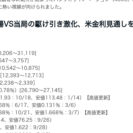
どに熱い視線が向けられました。
場VS当局の駆け引き激化、米金利見通しを
,206～31,119]
647～3,757]
0,542～10,875]
12,393～12,713］
,238～2,339］
8％）[26,790～27,145]
51.93：10/18、安値113.48：1/14）【高値更新】
68％：6/17、安値0.131％：3/6）
38％：10/21、安値1.668％：3/7）【高値更新】
14、安値76.25：9/26）
8、安値1,622：9/28）