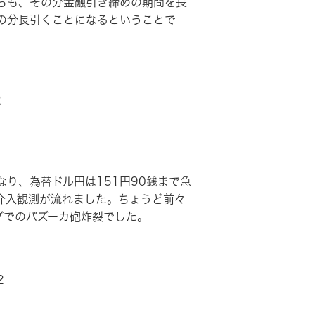
らも、その分金融引き締めの期間を長
の分長引くことになるということで
2
り、為替ドル円は151円90銭まで急
介入観測が流れました。ちょうど前々
グでのバズーカ砲炸裂でした。
2