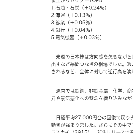
値上がりセクターTOP5
1.石油・石炭（＋0.24％）
2.海運（＋0.13％）
3.鉱業（＋0.05％）
4.銀行（＋0.04％）
5.電気機器（＋0.03％）
先週の日本株は方向感を欠きながら日
出すなど幕間つなぎの相場でした。週
されるなど、全体に対して逆行高を演
週間では鉄鋼、非鉄金属、化学、商
昇や景気悪化への懸念を織り込みなが
日経平均27,000円台の回復で戻
動きが強まりました。さらにその中で
ラスカイ（3915）、新作リリースで業