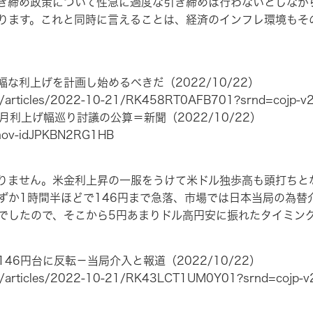
き締め政策について性急に過度な引き締めは行わないとしなが
ります。これと同時に言えることは、経済のインフレ環境もそ
な利上げを計画し始めるべきだ（2022/10/22）
ws/articles/2022-10-21/RK458RT0AFB701?srnd=cojp-v
2月利上げ幅巡り討議の公算＝新聞（2022/10/22）
rb-nov-idJPKBN2RG1HB
ません。米金利上昇の一服をうけて米ドル独歩高も頭打ちとな
ずか1時間半ほどで146円まで急落、市場では日本当局の為替
半でしたので、そこから5円あまりドル高円安に振れたタイミン
46円台に反転－当局介入と報道（2022/10/22）
ws/articles/2022-10-21/RK43LCT1UM0Y01?srnd=cojp-v