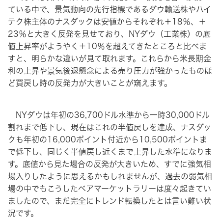
ている中で、景気動向の先行指標であるダウ輸送株やハイ
テク株主体のナスダックは安値からそれぞれ＋18％、＋
23％と大きく反発を見せており、NYダウ（工業株）の底
値上昇率がようやく＋10％を超えてきたところと比べま
すと、明らかな違いが見て取れます。これらから米長期金
利の上昇や景気後退懸念による売り圧力が強かったものほ
ど買戻し時の反発力が大きいことが窺えます。
NYダウは年初の36,700ドル水準から一時30,000ドル
割れまで低下し、現在はこれの半値戻しを達成、ナスダッ
クも年初の16,000ポイント付近から10,500ポイントま
で低下し、同じく半値戻し近くまで上昇した水準になりま
す。底値から見た場合の反発が大きいため、すでに強気相
場入りしたように思えるかもしれませんが、過去の弱気相
場の中でもこうしたベアマーケットラリーは度々起きてい
ましたので、まだ完全にトレンド転換したとは言い難い状
況です。