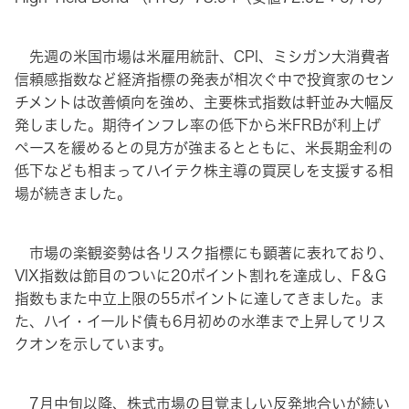
先週の米国市場は米雇用統計、CPI、ミシガン大消費者
信頼感指数など経済指標の発表が相次ぐ中で投資家のセン
チメントは改善傾向を強め、主要株式指数は軒並み大幅反
発しました。期待インフレ率の低下から米FRBが利上げ
ペースを緩めるとの見方が強まるとともに、米長期金利の
低下なども相まってハイテク株主導の買戻しを支援する相
場が続きました。
市場の楽観姿勢は各リスク指標にも顕著に表れており、
VIX指数は節目のついに20ポイント割れを達成し、F＆G
指数もまた中立上限の55ポイントに達してきました。ま
た、ハイ・イールド債も6月初めの水準まで上昇してリス
クオンを示しています。
7月中旬以降、株式市場の目覚ましい反発地合いが続い