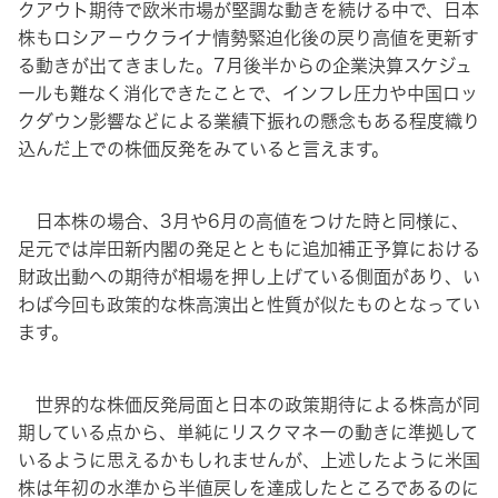
クアウト期待で欧米市場が堅調な動きを続ける中で、日本
株もロシア－ウクライナ情勢緊迫化後の戻り高値を更新す
る動きが出てきました。7月後半からの企業決算スケジュ
ールも難なく消化できたことで、インフレ圧力や中国ロッ
クダウン影響などによる業績下振れの懸念もある程度織り
込んだ上での株価反発をみていると言えます。
日本株の場合、3月や6月の高値をつけた時と同様に、
足元では岸田新内閣の発足とともに追加補正予算における
財政出動への期待が相場を押し上げている側面があり、い
わば今回も政策的な株高演出と性質が似たものとなってい
ます。
世界的な株価反発局面と日本の政策期待による株高が同
期している点から、単純にリスクマネーの動きに準拠して
いるように思えるかもしれませんが、上述したように米国
株は年初の水準から半値戻しを達成したところであるのに