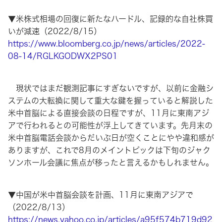
▼米株式相場の回復に新たなハードル、記録的な自社株買
いが減速（2022/8/15）
https://www.bloomberg.co.jp/news/articles/2022-
08-14/RGLKGODWX2PS01
現状ではまだ観測記事にすぎないですが、以前に金融シ
ステムの大転換に関して重大な鍵を握っていると解説した
米中首脳による直接会談の日程ですが、11月に東南アジ
アで行われるとの可能性が浮上してきています。先月末の
米中首脳電話会談からだいぶ日が空くことにやや違和感が
ありますが、これで8月のメイントピックは下旬のジャク
ソンホール会議に焦点が移ったと言えるかもしれません。
▼中国が米中首脳会談を計画、11月に東南アジアで
（2022/8/13）
https://news.yahoo.co.jp/articles/a95f574b719d92