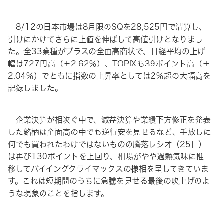
8/12の日本市場は8月限のSQを28,525円で清算し、
引けにかけてさらに上値を伸ばして高値引けとなりまし
た。全33業種がプラスの全面高商状で、日経平均の上げ
幅は727円高（＋2.62％）、TOPIXも39ポイント高（＋
2.04％）でともに指数の上昇率としては2％超の大幅高を
記録しました。
企業決算が相次ぐ中で、減益決算や業績下方修正を発表
した銘柄は全面高の中でも逆行安を見せるなど、手放しに
何でも買われたわけではないものの騰落レシオ（25日）
は再び130ポイントを上回り、相場がやや過熱気味に推
移してバイイングクライマックスの様相を呈してきていま
す。これは短期間のうちに急騰を見せる最後の吹上げのよ
うな現象のことを指します。