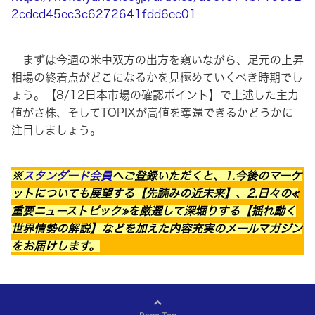
2cdcd45ec3c6272641fdd6ec01
まずは今週の米中双方の出方を窺いながら、足元の上昇
相場の終着点がどこになるかを見極めていくべき時期でし
ょう。【8/12日本市場の確認ポイント】で上述した主力
値がさ株、そしてTOPIXが高値を奪還できるかどうかに
注目しましょう。
※
スタンダード会員
へご登録いただくと、1.今後のマーケ
ットについても展望する【先読みの近未来】、2.日々の≪
重要ニューストピック≫を厳選して深堀りする【揺れ動く
世界情勢の解説】などを加えた内容充実のメールマガジン
をお届けします。