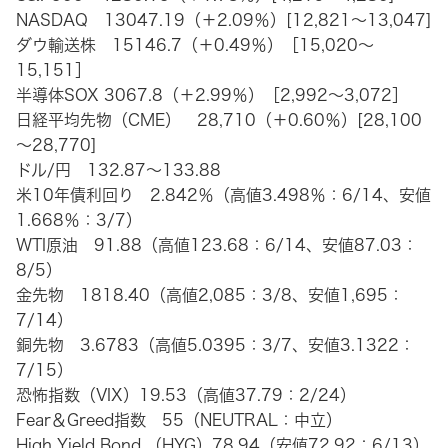
NASDAQ 13047.19（＋2.09％）[12,821～13,047]
ダウ輸送株 15146.7（＋0.49％）［15,020～
15,151］
半導体SOX 3067.8（＋2.99％）［2,992～3,072］
日経平均先物（CME） 28,710（＋0.60％）[28,100
～28,770]
ドル/円 132.87～133.88
米10年債利回り 2.842％（高値3.498％：6/14、安値
1.668％：3/7）
WTI原油 91.88（高値123.68：6/14、安値87.03：
8/5）
金先物 1818.40（高値2,085：3/8、安値1,695：
7/14）
銅先物 3.6783（高値5.0395：3/7、安値3.1322：
7/15）
恐怖指数（VIX）19.53（高値37.79：2/24）
Fear＆Greed指数 55（NEUTRAL：中立）
High Yield Bond （HYG）78.94（安値72.92：6/13）