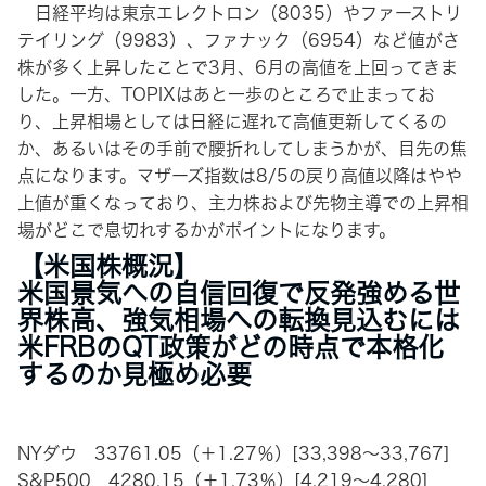
日経平均は東京エレクトロン（8035）やファーストリ
テイリング（9983）、ファナック（6954）など値がさ
株が多く上昇したことで3月、6月の高値を上回ってきま
した。一方、TOPIXはあと一歩のところで止まってお
り、上昇相場としては日経に遅れて高値更新してくるの
か、あるいはその手前で腰折れしてしまうかが、目先の焦
点になります。マザーズ指数は8/5の戻り高値以降はやや
上値が重くなっており、主力株および先物主導での上昇相
場がどこで息切れするかがポイントになります。
【米国株概況】
米国景気への自信回復で反発強める世
界株高、強気相場への転換見込むには
米FRBのQT政策がどの時点で本格化
するのか見極め必要
NYダウ 33761.05（＋1.27％）[33,398～33,767]
S&P500 4280.15（＋1.73％）[4,219～4,280]