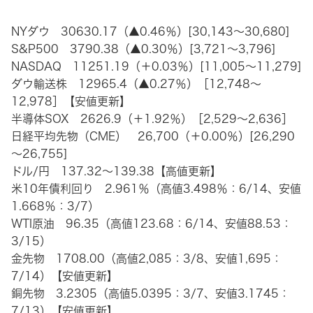
NYダウ 30630.17（▲0.46％）[30,143～30,680]
S&P500 3790.38（▲0.30％）[3,721～3,796]
NASDAQ 11251.19（＋0.03％）[11,005～11,279]
ダウ輸送株 12965.4（▲0.27％）［12,748～
12,978］【安値更新】
半導体SOX 2626.9（＋1.92％）［2,529～2,636］
日経平均先物（CME） 26,700（＋0.00％）[26,290
～26,755]
ドル/円 137.32～139.38【高値更新】
米10年債利回り 2.961％（高値3.498％：6/14、安値
1.668％：3/7）
WTI原油 96.35（高値123.68：6/14、安値88.53：
3/15）
金先物 1708.00（高値2,085：3/8、安値1,695：
7/14）【安値更新】
銅先物 3.2305（高値5.0395：3/7、安値3.1745：
7/13）【安値更新】