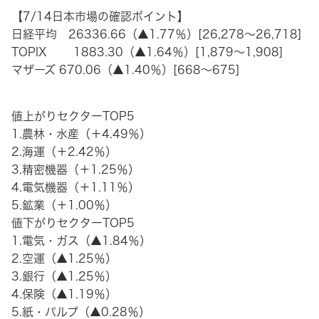
【7/14日本市場の確認ポイント】
日経平均 26336.66（▲1.77％）[26,278～26,718]
TOPIX 1883.30（▲1.64％）[1,879～1,908]
マザーズ 670.06（▲1.40％）[668～675]
値上がりセクターTOP5
1.農林・水産（＋4.49％）
2.海運（＋2.42％）
3.精密機器（＋1.25％）
4.電気機器（＋1.11％）
5.鉱業（＋1.00％）
値下がりセクターTOP5
1.電気・ガス（▲1.84％）
2.空運（▲1.25％）
3.銀行（▲1.25％）
4.保険（▲1.19％）
5.紙・パルプ（▲0.28％）