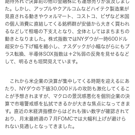
期待外れで決算前の他の金融株にも連想売りが波及しまし
た。しかし、アップルやクアルコムなどハイテク製造業が
見直される動きやウォルマート、コストコ、ビザなど米国
の個人消費に直結してくる銘柄群が安値から大きく買われ
るなどして相場の下支えとなり、全体としてはまちまちの
動きとなりました。株式指数ではNYダウが一時600ドル
超安から下げ幅を縮小し、ナスダックが小幅ながらにもプ
ラス転換、半導体SOX指数は＋2％弱の反発を見せるなど
して、明るさも垣間見えています。
これから米企業の決算が集中してくる時期を迎えるにあ
たり、NYダウの下値30,000ドルの攻防も激化してくるこ
とが予想されますが、マクロの景況感悪化を個別企業の決
算で市場警戒感を払拭できるかが大きな焦点になってきま
す。直近の米経済指標からはどれも強い数字が確認されて
おり、月末最終週の７月FOMCでは大幅利上げが避けら
れない見通しとなってきました。