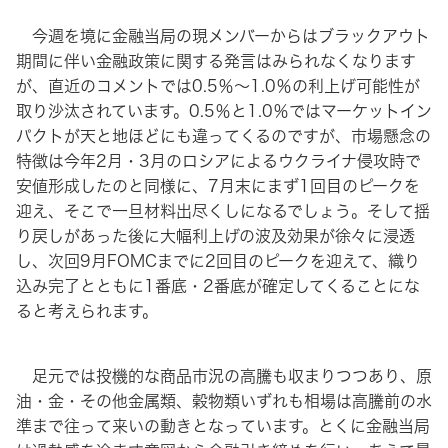
今週を境に金融当局の現メンバーからはブラックアウト
期間に伴い金融政策に関する発言はみられなくなります
が、直近のコメントでは0.5％〜1.0％の利上げ可能性が
取り沙汰されています。0.5％と1.0％ではマーケットイン
パクトが天と地ほどにも違ってくるのですが、市場懸念の
特徴は今年2月・3月のロシアによるウクライナ侵攻時で
安値形成したのと同様に、7月末にまず1回目のピークを
迎え、そこで一旦材料出尽くしになるでしょう。そして揺
り戻しがあった後に大幅利上げの波及効果が徐々に浸透
し、次回9月FOMCまでに2回目のピークを迎えて、織り
込み完了とともに1番底・2番底が確定してくることにな
ると考えられます。
足元では投機的な商品市況の高騰も収まりつつあり、原
油・金・その他金属類、穀物類いずれも相場は高騰前の水
準まで往って来いの動きとなっています。とくに金融当局