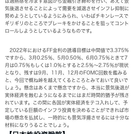
は過熱感を冷ます意図から金融引き締めを行い、あえて景
気後退させることによって需要を減退させインフレ抑制に
努めようとしているようにみられ、いわばチキンレースで
ギリギリのところでブレーキをかけることを狙ってコント
ロールしようとしているようなものです。
2022年におけるFF金利の誘導目標は中間値で3.375%
ですから、3月0.25％、5月0.50％、6月0.75％ときて7
月は0.75％もしくは1.0％とすると2.5％〜2.75％が現状
となり、残すは9月、11月、12月のFOMC回数を鑑みる
と、今回で概ね峠を越えてくるところとみておいて良いで
しょう。懸念はあくまで懸念ですから、本当に景気後退が
実体経済を蝕むようになるまでにはまだ時間的猶予が残さ
れています。この間に各国が実体経済をテコ入れして、予
定している巨額のインフラ投資を決めることができれば市
場の懸念を払拭し、一時的にも景気浮揚させるには十分な
材料になりうることでしょう。