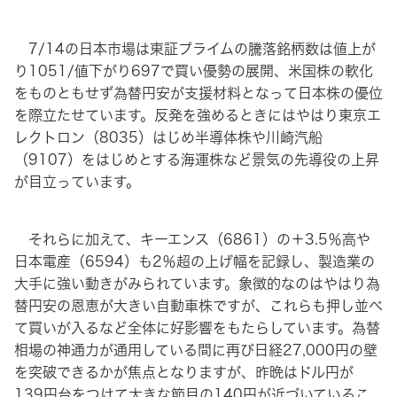
7/14の日本市場は東証プライムの騰落銘柄数は値上が
り1051/値下がり697で買い優勢の展開、米国株の軟化
をものともせず為替円安が支援材料となって日本株の優位
を際立たせています。反発を強めるときにはやはり東京エ
レクトロン（8035）はじめ半導体株や川崎汽船
（9107）をはじめとする海運株など景気の先導役の上昇
が目立っています。
それらに加えて、キーエンス（6861）の＋3.5％高や
日本電産（6594）も2％超の上げ幅を記録し、製造業の
大手に強い動きがみられています。象徴的なのはやはり為
替円安の恩恵が大きい自動車株ですが、これらも押し並べ
て買いが入るなど全体に好影響をもたらしています。為替
相場の神通力が通用している間に再び日経27,000円の壁
を突破できるかが焦点となりますが、昨晩はドル円が
139円台をつけて大きな節目の140円が近づいているこ