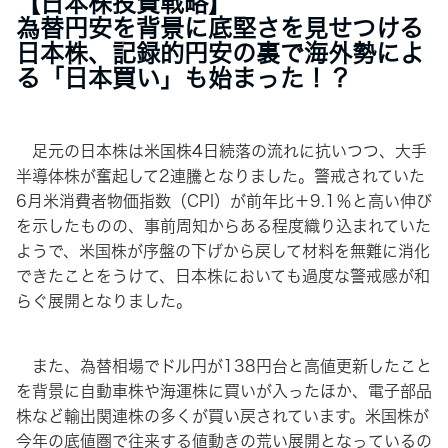
【日本株投資戦略】
為替円安を背景に底堅さを見せつける
日本株、記録的円安の裏で海外勢によ
る「日本買い」も始まった！？
足元の日本株は米国株4日続落の流れに抗いつつ、大手
半導体株が奮起して2連騰となりました。警戒されていた
6月米消費者物価指数（CPI）が前年比＋9.1％と高い伸び
を示したものの、事前周知からある程度織り込まれていた
ようで、米国株が序盤の下げから戻して材料を無難に消化
できたことをうけて、日本株においても過度な警戒感が和
らぐ展開となりました。
また、為替相場でドル円が138円台と高値更新したこと
を背景に自動車株や海運株に買いが入ったほか、電子部品
株など輸出関連株の多くが買い戻されています。米国株が
今年の底値圏で往来する値動きの荒い展開となっているの