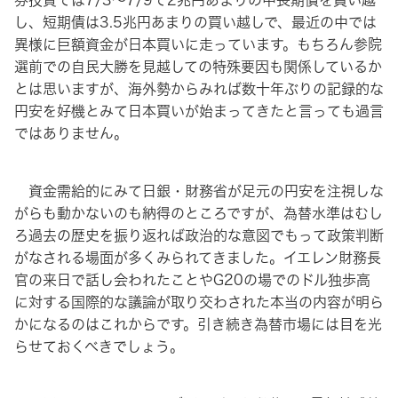
券投資では7/3〜7/9で2兆円あまりの中長期債を買い越
し、短期債は3.5兆円あまりの買い越しで、最近の中では
異様に巨額資金が日本買いに走っています。もちろん参院
選前での自民大勝を見越しての特殊要因も関係しているか
とは思いますが、海外勢からみれば数十年ぶりの記録的な
円安を好機とみて日本買いが始まってきたと言っても過言
ではありません。
資金需給的にみて日銀・財務省が足元の円安を注視しな
がらも動かないのも納得のところですが、為替水準はむし
ろ過去の歴史を振り返れば政治的な意図でもって政策判断
がなされる場面が多くみられてきました。イエレン財務長
官の来日で話し会われたことやG20の場でのドル独歩高
に対する国際的な議論が取り交わされた本当の内容が明ら
かになるのはこれからです。引き続き為替市場には目を光
らせておくべきでしょう。