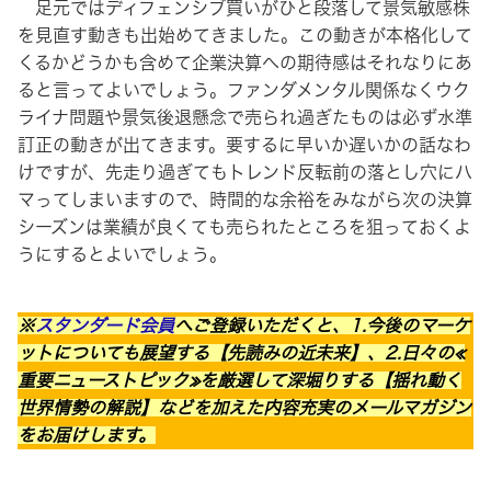
足元ではディフェンシブ買いがひと段落して景気敏感株
を見直す動きも出始めてきました。この動きが本格化して
くるかどうかも含めて企業決算への期待感はそれなりにあ
ると言ってよいでしょう。ファンダメンタル関係なくウク
ライナ問題や景気後退懸念で売られ過ぎたものは必ず水準
訂正の動きが出てきます。要するに早いか遅いかの話なわ
けですが、先走り過ぎてもトレンド反転前の落とし穴にハ
マってしまいますので、時間的な余裕をみながら次の決算
シーズンは業績が良くても売られたところを狙っておくよ
うにするとよいでしょう。
※
スタンダード会員
へご登録いただくと、1.今後のマーケ
ットについても展望する【先読みの近未来】、2.日々の≪
重要ニューストピック≫を厳選して深堀りする【揺れ動く
世界情勢の解説】などを加えた内容充実のメールマガジン
をお届けします。